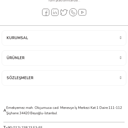
Tüm platformlarda...
arı
it Cihazları
ler
KURUMSAL
ER
ÜRÜNLER
R
SÖZLEŞMELER
LÇERLER
Emekyemez mah. Okçumusa cad. Menevşe İş Merkezi Kat:1 Daire:111-112
A
Şişhane 34420 Beyoğlu-İstanbul
T
+90 (212) 238 23 53-55