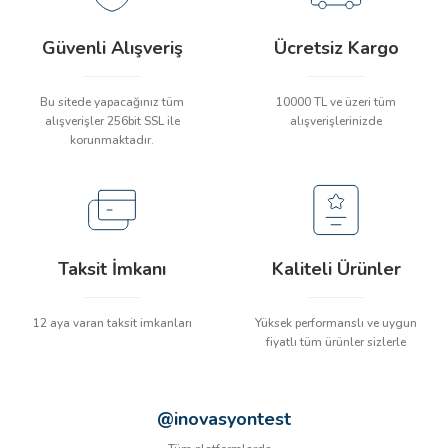
İLİK, AKIM TEST CİHAZILARI
Güvenli Alışveriş
Ücretsiz Kargo
Tesisat Test Cihazları
ARI
Bu sitede yapacağınız tüm
10000 TL ve üzeri tüm
alışverişler 256bit SSL ile
alışverişlerinizde
 Cihazları
RI
korunmaktadır.
ndoskop Kameralar
ihazları
Taksit İmkanı
Kaliteli Ürünler
A İSTASYONU
rı
12 aya varan taksit imkanları
Yüksek performanslı ve uygun
fiyatlı tüm ürünler sizlerle
 Cihazları
@inovasyontest
est Cihazları