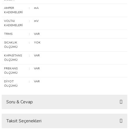
arı
AMPER
:
mA
KADEMELERİ
it Cihazları
VOLTAJ
:
mV
KADEMELERİ
ler
TRMS
:
VAR
SICAKLIK
:
YOK
ER
ÖLÇÜMÜ
KAPASİTANS
:
VAR
ÖLÇÜMÜ
FREKANS
:
VAR
ÖLÇÜMÜ
R
DİYOT
:
VAR
ÖLÇÜMÜ
LÇERLER
Soru & Cevap
Taksit Seçenekleri
Ürün hakkında henüz soru sorulmamış.