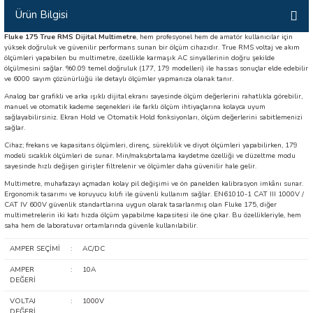
Ürün Bilgisi
İLİK, AKIM TEST CİHAZILARI
Fluke 175 True RMS Dijital Multimetre
, hem profesyonel hem de amatör kullanıcılar için
yüksek doğruluk ve güvenilir performans sunan bir ölçüm cihazıdır. True RMS voltaj ve akım
Tesisat Test Cihazları
ARI
ölçümleri yapabilen bu multimetre, özellikle karmaşık AC sinyallerinin doğru şekilde
ölçülmesini sağlar. %0.09 temel doğruluk (177, 179 modelleri) ile hassas sonuçlar elde edebilir
ve 6000 sayım çözünürlüğü ile detaylı ölçümler yapmanıza olanak tanır.
 Cihazları
RI
Analog bar grafikli ve arka ışıklı dijital ekranı sayesinde ölçüm değerlerini rahatlıkla görebilir,
manuel ve otomatik kademe seçenekleri ile farklı ölçüm ihtiyaçlarına kolayca uyum
sağlayabilirsiniz. Ekran Hold ve Otomatik Hold fonksiyonları, ölçüm değerlerini sabitlemenizi
ndoskop Kameralar
sağlar.
Cihaz; frekans ve kapasitans ölçümleri, direnç, süreklilik ve diyot ölçümleri yapabilirken, 179
ihazları
modeli sıcaklık ölçümleri de sunar. Min/maks/ortalama kaydetme özelliği ve düzeltme modu
sayesinde hızlı değişen girişler filtrelenir ve ölçümler daha güvenilir hale gelir.
Multimetre, muhafazayı açmadan kolay pil değişimi ve ön panelden kalibrasyon imkânı sunar.
A İSTASYONU
Ergonomik tasarımı ve koruyucu kılıfı ile güvenli kullanım sağlar. EN61010-1 CAT III 1000V /
CAT IV 600V güvenlik standartlarına uygun olarak tasarlanmış olan Fluke 175, diğer
multimetrelerin iki katı hızda ölçüm yapabilme kapasitesi ile öne çıkar. Bu özellikleriyle, hem
rı
saha hem de laboratuvar ortamlarında güvenle kullanılabilir.
AMPER SEÇİMİ
:
AC/DC
 Cihazları
AMPER
:
10A
DEĞERİ
est Cihazları
VOLTAJ
:
1000V
DEĞERİ