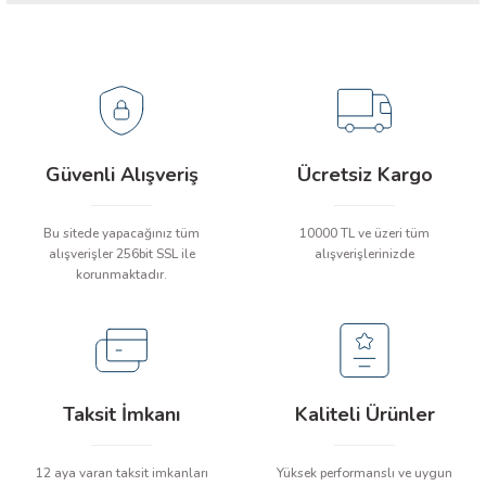
 ÖLÇER
AC gerilimi
Aralık
Doküman İsmi
 DEDEKTÖRÜ
FLUKE 303 DATASHEET
Hassaslık
FLUKE 303 USER MANUAL
RE
DC gerilimi
Aralık
Hassaslık
Güvenli Alışveriş
Ücretsiz Kargo
DC mV aralığı
TMETRE
Bu sitede yapacağınız tüm
10000 TL ve üzeri tüm
Direnç
Aralık
alışverişler 256bit SSL ile
alışverişlerinizde
RE
korunmaktadır.
Hassaslık
Devamlılık
LAR
Arkadan aydınlatma ekran
Taksit İmkanı
Kaliteli Ürünler
Veri Bekletme
12 aya varan taksit imkanları
Yüksek performanslı ve uygun
Boyut
Y x G x D (mm)