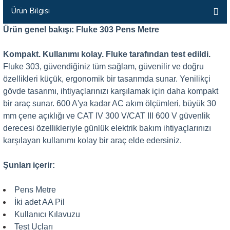
Ürün Bilgisi
İLİK, AKIM TEST CİHAZILARI
Ürün genel bakışı: Fluke 303 Pens Metre
Tesisat Test Cihazları
ARI
Kompakt. Kullanımı kolay. Fluke tarafından test edildi.
 Cihazları
RI
Fluke 303, güvendiğiniz tüm sağlam, güvenilir ve doğru
özellikleri küçük, ergonomik bir tasarımda sunar. Yenilikçi
ndoskop Kameralar
gövde tasarımı, ihtiyaçlarınızı karşılamak için daha kompakt
bir araç sunar. 600 A'ya kadar AC akım ölçümleri, büyük 30
ihazları
mm çene açıklığı ve CAT IV 300 V/CAT III 600 V güvenlik
derecesi özellikleriyle günlük elektrik bakım ihtiyaçlarınızı
A İSTASYONU
karşılayan kullanımı kolay bir araç elde edersiniz.
rı
Şunları içerir:
 Cihazları
Pens Metre
İki adet AA Pil
est Cihazları
Kullanıcı Kılavuzu
Test Uçları