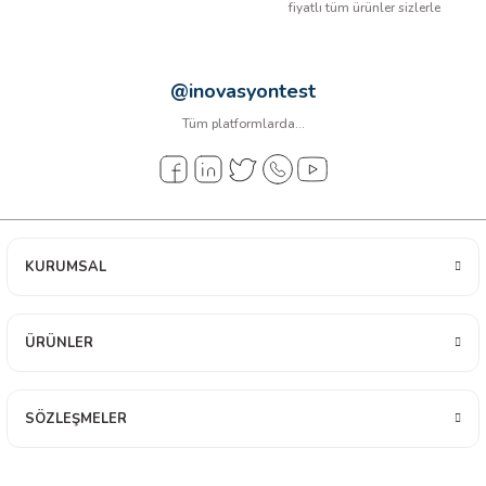
fiyatlı tüm ürünler sizlerle
Ağız boyutu
Güvenlik onayı
@inovasyontest
Tüm platformlarda...
Sıcaklık
Ekran yenileme hızı
Test uçları
Pil
KURUMSAL
ÜRÜNLER
SÖZLEŞMELER