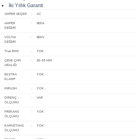
arı
İki Yıllık Garanti
AMPER SEÇİMİ
:
AC
it Cihazları
AMPER
:
600A
DEĞERİ
ler
VOLTAJ
:
600V
DEĞERİ
ER
True RMS
:
YOK
ÇENE ÇAPI
:
30-35 MM
ARALIĞI
EKSTRA
:
YOK
KLAMP
R
INRUSH
:
YOK
LÇERLER
DİRENÇ
:
VAR
ÖLÇÜMÜ
FREKANS
:
YOK
ÖLÇÜMÜ
KAPASİTANS
:
YOK
ÖLÇÜMÜ