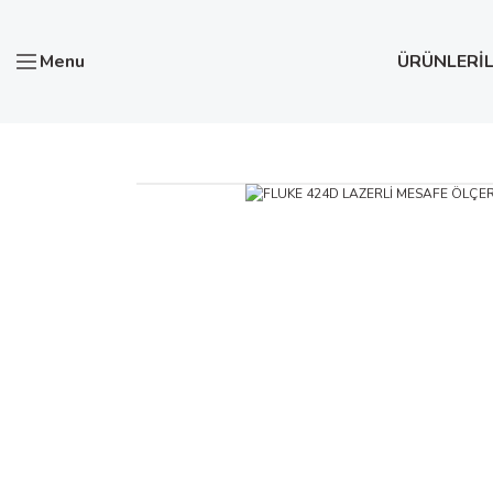
Menu
ÜRÜNLER
İ
Anasayfa
Test ve Ölçü Aletleri
LAZER MESAFE ÖLÇER