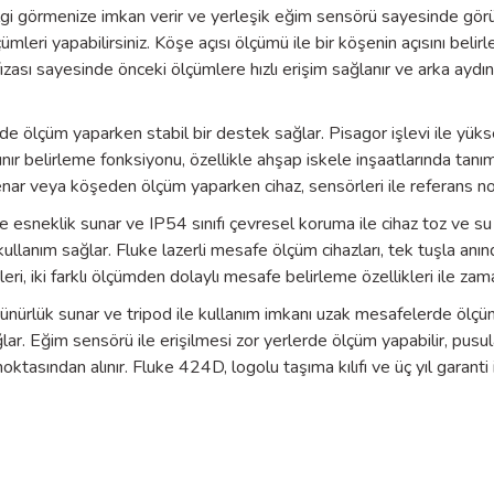
 bilgi görmenize imkan verir ve yerleşik eğim sensörü sayesinde gör
eri yapabilirsiniz. Köşe açısı ölçümü ile bir köşenin açısını belirleye
zası sayesinde önceki ölçümlere hızlı erişim sağlanır ve arka aydın
ölçüm yaparken stabil bir destek sağlar. Pisagor işlevi ile yüksekli
nır belirleme fonksiyonu, özellikle ahşap iskele inşaatlarında tanımlı
r veya köşeden ölçüm yaparken cihaz, sensörleri ile referans nok
eklik sunar ve IP54 sınıfı çevresel koruma ile cihaz toz ve su sıçr
lanım sağlar. Fluke lazerli mesafe ölçüm cihazları, tek tuşla anın
ri, iki farklı ölçümden dolaylı mesafe belirleme özellikleri ile za
rünürlük sunar ve tripod ile kullanım imkanı uzak mesafelerde ölç
lar. Eğim sensörü ile erişilmesi zor yerlerde ölçüm yapabilir, pusu
sından alınır. Fluke 424D, logolu taşıma kılıfı ve üç yıl garanti il
Ürün hakkında henüz soru sorulmamış.