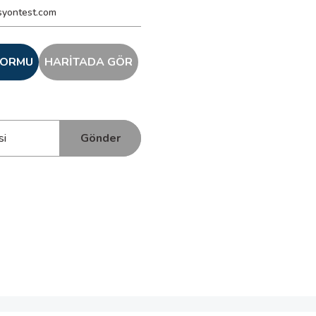
syontest.com
 FORMU
HARİTADA GÖR
Gönder