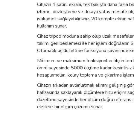
Cihazın 4 satırlı ekranı, tek bakışta daha fazla
izleme, düzleştirme ve dolaylı yatay mesafe ölçüml
istikamet sağlayabilirsiniz. 20 komple ekran hafı
kullanım sunar.
Cihaz tripod moduna sahip olup uzak mesafelerde 
takımı geri beslemesi ile her işlem doğrulanır. Sı
Otomatik uç düzeltme fonksiyonu sayesinde kena
Minimum ve maksimum fonksiyonları ölçümlerde esn
ömrü sayesinde 5000 ölçüme kadar kesintisiz kul
hesaplamaları, kolay toplama ve çıkartma işlemle
Cihazın arkadan aydınlatmalı ekranı gelişmiş gö
hafızasında saklayarak ölçümlere hızlı erişim sağ
düzeltme sayesinde her ölçüm doğru referans nokta
eksiksiz bir ölçüm çözümü sunar.