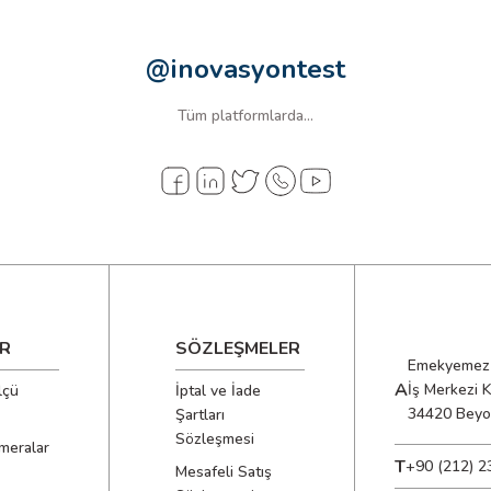
@inovasyontest
Tüm platformlarda...
R
SÖZLEŞMELER
Emekyemez 
A
İş Merkezi 
lçü
İptal ve İade
34420 Beyo
Şartları
Sözleşmesi
meralar
T
+90 (212) 2
Mesafeli Satış