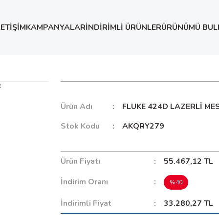
LETİŞİM
KAMPANYALAR
İNDİRİMLİ ÜRÜNLER
ÜRÜNÜMÜ BUL
FLUKE 424D LAZERLİ MESAFE ÖLÇER
Ürün Adı
FLUKE 424D LAZERLİ ME
Stok Kodu
AKQRY279
Ürün Fiyatı
55.467,12 TL
İndirim Oranı
%40
İndirimli Fiyat
33.280,27 TL