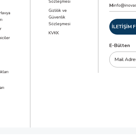
Sözleşmesi
M
info@inova
Gizlilik ve
Havya
Güvenlik
rı
Sözleşmesi
İLETİŞİM
r
KVKK
ciler
E-Bülten
kları
arı