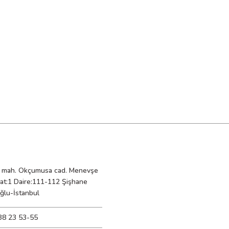
mah. Okçumusa cad. Menevşe
Kat:1 Daire:111-112 Şişhane
ğlu-İstanbul
38 23 53-55