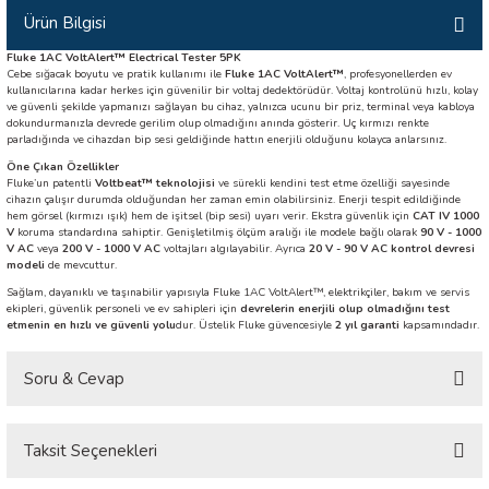
Ürün Bilgisi
İLİK, AKIM TEST CİHAZILARI
Fluke 1AC VoltAlert™ Electrical Tester 5PK
Cebe sığacak boyutu ve pratik kullanımı ile
Fluke 1AC VoltAlert™
, profesyonellerden ev
Tesisat Test Cihazları
ARI
kullanıcılarına kadar herkes için güvenilir bir voltaj dedektörüdür. Voltaj kontrolünü hızlı, kolay
ve güvenli şekilde yapmanızı sağlayan bu cihaz, yalnızca ucunu bir priz, terminal veya kabloya
dokundurmanızla devrede gerilim olup olmadığını anında gösterir. Uç kırmızı renkte
 Cihazları
RI
parladığında ve cihazdan bip sesi geldiğinde hattın enerjili olduğunu kolayca anlarsınız.
Öne Çıkan Özellikler
Fluke’un patentli
Voltbeat™ teknolojisi
ve sürekli kendini test etme özelliği sayesinde
ndoskop Kameralar
cihazın çalışır durumda olduğundan her zaman emin olabilirsiniz. Enerji tespit edildiğinde
hem görsel (kırmızı ışık) hem de işitsel (bip sesi) uyarı verir. Ekstra güvenlik için
CAT IV 1000
V
koruma standardına sahiptir. Genişletilmiş ölçüm aralığı ile modele bağlı olarak
90 V - 1000
ihazları
V AC
veya
200 V - 1000 V AC
voltajları algılayabilir. Ayrıca
20 V - 90 V AC kontrol devresi
modeli
de mevcuttur.
A İSTASYONU
Sağlam, dayanıklı ve taşınabilir yapısıyla Fluke 1AC VoltAlert™, elektrikçiler, bakım ve servis
ekipleri, güvenlik personeli ve ev sahipleri için
devrelerin enerjili olup olmadığını test
etmenin en hızlı ve güvenli yolu
dur. Üstelik Fluke güvencesiyle
2 yıl garanti
kapsamındadır.
rı
Soru & Cevap
 Cihazları
Taksit Seçenekleri
Ürün hakkında henüz soru sorulmamış.
est Cihazları