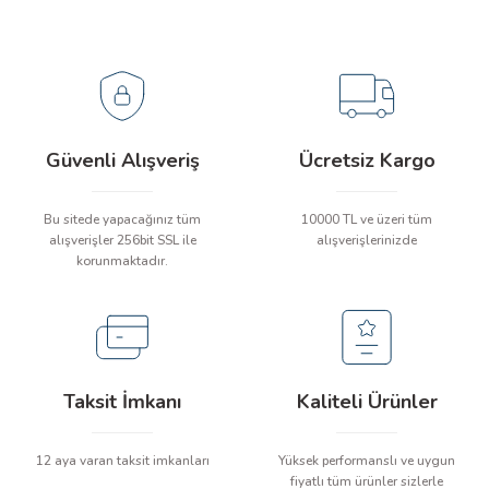
arı
Soru Sor
it Cihazları
ler
Güvenli Alışveriş
Ücretsiz Kargo
ER
Bu sitede yapacağınız tüm
10000 TL ve üzeri tüm
alışverişler 256bit SSL ile
alışverişlerinizde
korunmaktadır.
R
LÇERLER
Taksit İmkanı
Kaliteli Ürünler
12 aya varan taksit imkanları
Yüksek performanslı ve uygun
fiyatlı tüm ürünler sizlerle