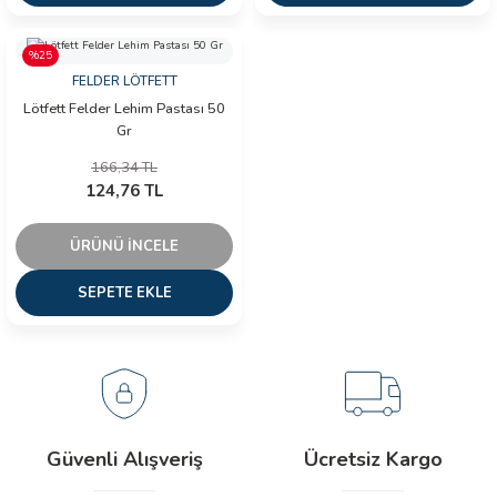
İLİK, AKIM TEST CİHAZILARI
%25
Tesisat Test Cihazları
ARI
FELDER LÖTFETT
Lötfett Felder Lehim Pastası 50
Gr
 Cihazları
RI
166,34 TL
124,76 TL
ndoskop Kameralar
ihazları
ÜRÜNÜ İNCELE
SEPETE EKLE
A İSTASYONU
rı
 Cihazları
Güvenli Alışveriş
Ücretsiz Kargo
est Cihazları