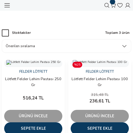
Geri Dön
Geri Dön
Geri Dön
Geri Dön
Geri Dön
Geri Dön
Geri Dön
Geri Dön
Geri Dön
Geri Dön
Anasayfa
FELDER LÖTFETT
 Aletleri
ralar
 Cihazları
 Otomasyon
zemeleri
amir Ekipmanları
kipmanları
arı
Stoktakiler
Toplam 3 ürün
meralar
O TEST CİHAZLARI
AVYA
 KESİCİ
KLARI
KSESUARLARI
er
ameralar
AHI İZLEYİCİ
LAR
%25
ameraları
zları
FLEME İSTASYONU
PENSESİ
FELDER LÖTFETT
FELDER LÖTFETT
Lötfett Felder Lehim Pastası 250
Lötfett Felder Lehim Pastası 100
Dedektörleri
mal Kameralar
ONTROL
ASI
Gr
Gr
315,48 TL
ihazları
p Termal Kameralar
LARI
ER
516,24 TL
236,61 TL
l Kameralar
ÜRÜNÜ İNCELE
ÜRÜNÜ İNCELE
azları
SEPETE EKLE
SEPETE EKLE