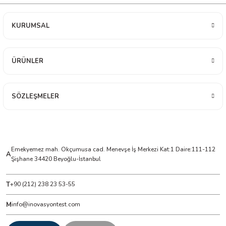
KURUMSAL
ÇERLER
A BİLİR SCOPMETER
ÜRÜNLER
EST CIHAZI
SÖZLEŞMELER
NERÖTÖRLERİ
 ÖLÇÜM CİHAZI
Emekyemez mah. Okçumusa cad. Menevşe İş Merkezi Kat:1 Daire:111-112
ÖLÇÜM CİHAZLARI
A
Şişhane 34420 Beyoğlu-İstanbul
NLIĞI ÖLÇER
T
+90 (212) 238 23 53-55
T ÖLÇÜM CİHAZI
M
info@inovasyontest.com