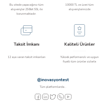
arı
Bu sitede yapacağınız tüm
10000 TL ve üzeri tüm
alışverişler 256bit SSL ile
alışverişlerinizde
korunmaktadır.
it Cihazları
ler
ER
Taksit İmkanı
Kaliteli Ürünler
12 aya varan taksit imkanları
Yüksek performanslı ve uygun
fiyatlı tüm ürünler sizlerle
R
LÇERLER
@inovasyontest
Tüm platformlarda...