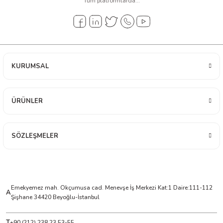
Tüm platformlarda...
arı
it Cihazları
ler
KURUMSAL
ER
ÜRÜNLER
R
SÖZLEŞMELER
LÇERLER
Emekyemez mah. Okçumusa cad. Menevşe İş Merkezi Kat:1 Daire:111-112
A
Şişhane 34420 Beyoğlu-İstanbul
T
+90 (212) 238 23 53-55