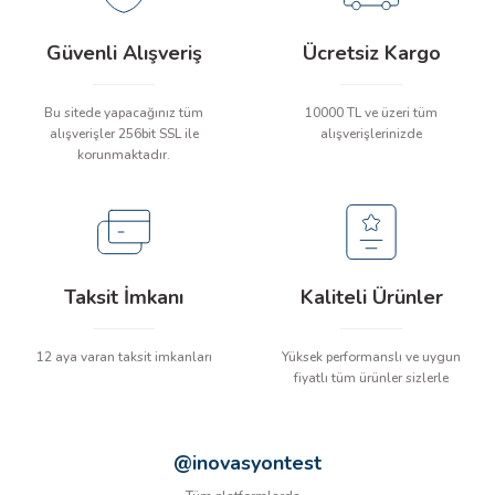
İLİK, AKIM TEST CİHAZILARI
Güvenli Alışveriş
Ücretsiz Kargo
Tesisat Test Cihazları
ARI
Bu sitede yapacağınız tüm
10000 TL ve üzeri tüm
alışverişler 256bit SSL ile
alışverişlerinizde
 Cihazları
RI
korunmaktadır.
ndoskop Kameralar
ihazları
Taksit İmkanı
Kaliteli Ürünler
A İSTASYONU
rı
12 aya varan taksit imkanları
Yüksek performanslı ve uygun
fiyatlı tüm ürünler sizlerle
 Cihazları
@inovasyontest
est Cihazları