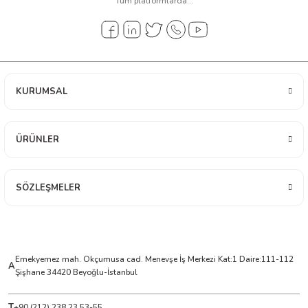
Tüm platformlarda...
arı
it Cihazları
ler
KURUMSAL
ER
ÜRÜNLER
R
SÖZLEŞMELER
LÇERLER
Emekyemez mah. Okçumusa cad. Menevşe İş Merkezi Kat:1 Daire:111-112
A
Şişhane 34420 Beyoğlu-İstanbul
T
+90 (212) 238 23 53-55