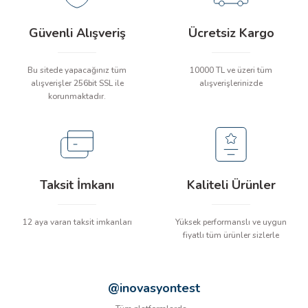
İLİK, AKIM TEST CİHAZILARI
Güvenli Alışveriş
Ücretsiz Kargo
Tesisat Test Cihazları
ARI
Bu sitede yapacağınız tüm
10000 TL ve üzeri tüm
alışverişler 256bit SSL ile
alışverişlerinizde
 Cihazları
RI
korunmaktadır.
ndoskop Kameralar
ihazları
Taksit İmkanı
Kaliteli Ürünler
A İSTASYONU
rı
12 aya varan taksit imkanları
Yüksek performanslı ve uygun
fiyatlı tüm ürünler sizlerle
 Cihazları
@inovasyontest
est Cihazları