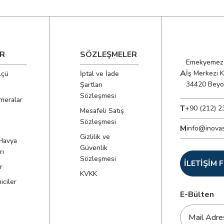
R
SÖZLEŞMELER
Emekyemez 
A
İş Merkezi 
lçü
İptal ve İade
34420 Beyo
Şartları
Sözleşmesi
meralar
T
+90 (212) 2
Mesafeli Satış
Sözleşmesi
M
info@inova
Gizlilik ve
Havya
Güvenlik
rı
Sözleşmesi
İLETİŞİM
r
KVKK
ciler
E-Bülten