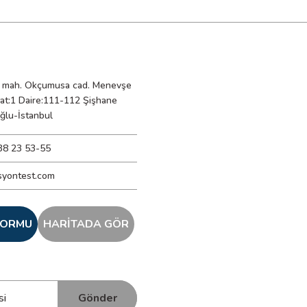
mah. Okçumusa cad. Menevşe
Kat:1 Daire:111-112 Şişhane
ğlu-İstanbul
38 23 53-55
syontest.com
 FORMU
HARİTADA GÖR
Gönder