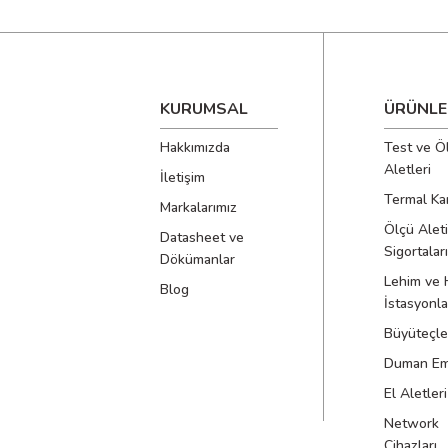
KURUMSAL
ÜRÜNLE
Hakkımızda
Test ve Ö
Aletleri
İletişim
Termal Ka
Markalarımız
Ölçü Aleti
Datasheet ve
Sigortaları
Dökümanlar
Lehim ve 
Blog
İstasyonla
Büyüteçle
Duman Emi
El Aletleri
Network
Cihazları