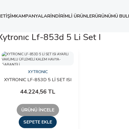
LETİŞİM
KAMPANYALAR
İNDİRİMLİ ÜRÜNLER
ÜRÜNÜMÜ BUL
Xytronıc Lf-853d 5 Li Set I
XYTRONIC
XYTRONIC LF-853D 5 Lİ SET ISI
AYARLI VAKUMLU ÜFLEMELİ
44.224,56 TL
KALEM HAVYA-GARANTİLİ
ÜRÜNÜ İNCELE
SEPETE EKLE