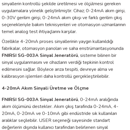
sinyallerin kontrollü şekilde üretilmesi ve ölçülmesi gereken
arı
uygulamalara yönelik geliştirilmiştir. Cihaz; 0-24mA akım girişi,
0-30V gerilim girişi, 0-24mA akım çıkışı ve farklı gerilim çıkış
it Cihazları
seçenekleriyle bakım teknisyenleri ve otomasyon uzmanlarının
temel analog test ihtiyaçlarını karşılar.
ler
Özellikle 4-20mA proses sinyallerinin yaygın kullanıldığı
ER
fabrikalar, otomasyon panoları ve saha enstrümantasyonunda
FNIRSI SG-003A Sinyal Jeneratörü
, sisteme bilinen bir
sinyal uygulanmasını ve cihazların verdiği tepkinin kontrol
edilmesini sağlar. Böylece arıza tespiti, devreye alma ve
kalibrasyon işlemleri daha kontrollü gerçekleştirilebilir.
R
4-20mA Akım Sinyali Üretme ve Ölçme
LÇERLER
FNIRSI SG-003A Sinyal Jeneratörü
, 0-24mA aralığında
akım ölçümünü destekler. Akım çıkış tarafında 0-24mA, 4-
20mA, 0-20mA ve 0-10mA gibi endüstride sık kullanılan
aralıklar seçilebilir. USER seçeneği sayesinde standart
değerlerin dışında kullanıcı tarafından belirlenen sinyal