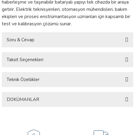
haberleşme ve taşınabilir bataryalı yapıyı tek cihazda bir araya
getirir. Elektrik teknisyenleri, otomasyon mühendisleri, bakım
ekipleri ve proses enstrümantasyon uzmanları için kapsamlı bir
test ve kalibrasyon çözümü sunar.
Soru & Cevap
Taksit Seçenekleri
Ürün hakkında henüz soru sorulmamış.
Soru Sor
Teknik Özellikler
Özellik
Açıklama
DOKÜMANLAR
Marka / Model
FNIRSI SG-003A
Doküman Adı
Ekran
2.4” TFT Renkli LCD (240x320)