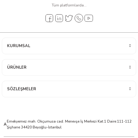
Akım Girişi
±(0.1%+0.005)
Tüm platformlarda...
0~30V, 0.01V çözünürlük,
Voltaj Girişi
±(0.1%+0.005)
Ön Ayar Belleği
4 Grup
KURUMSAL
Çıkış Modları
Monoton Artış / Azalış / Döngüsel
ÜRÜNLER
Gerçek Zamanlı Eğri
Var
Fiziksel /
SÖZLEŞMELER
Destekleniyor
Engineering Karşılığı
RS485 / Modbus
Destekleniyor
Slave
Emekyemez mah. Okçumusa cad. Menevşe İş Merkezi Kat:1 Daire:111-112
A
Şişhane 34420 Beyoğlu-İstanbul
USB Firmware
Var