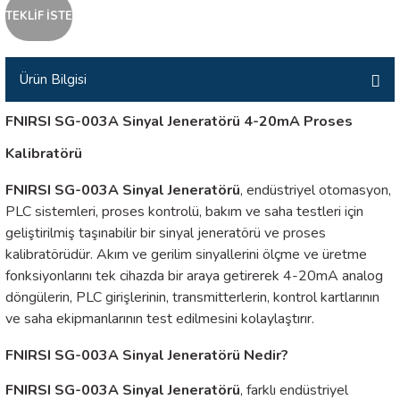
TEKLİF İSTE
İLİK, AKIM TEST CİHAZILARI
Tesisat Test Cihazları
ARI
Ürün Bilgisi
 Cihazları
RI
FNIRSI SG-003A Sinyal Jeneratörü 4-20mA Proses
Kalibratörü
ndoskop Kameralar
FNIRSI SG-003A Sinyal Jeneratörü
, endüstriyel otomasyon,
ihazları
PLC sistemleri, proses kontrolü, bakım ve saha testleri için
geliştirilmiş taşınabilir bir sinyal jeneratörü ve proses
A İSTASYONU
kalibratörüdür. Akım ve gerilim sinyallerini ölçme ve üretme
fonksiyonlarını tek cihazda bir araya getirerek 4-20mA analog
rı
döngülerin, PLC girişlerinin, transmitterlerin, kontrol kartlarının
ve saha ekipmanlarının test edilmesini kolaylaştırır.
 Cihazları
FNIRSI SG-003A Sinyal Jeneratörü Nedir?
est Cihazları
FNIRSI SG-003A Sinyal Jeneratörü
, farklı endüstriyel