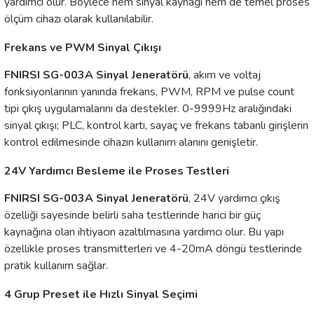
yardımcı olur. Böylece hem sinyal kaynağı hem de temel proses
 ÖLÇER
ölçüm cihazı olarak kullanılabilir.
 DEDEKTÖRÜ
Frekans ve PWM Sinyal Çıkışı
RE
FNIRSI SG-003A Sinyal Jeneratörü
, akım ve voltaj
fonksiyonlarının yanında frekans, PWM, RPM ve pulse count
tipi çıkış uygulamalarını da destekler. 0-9999Hz aralığındaki
sinyal çıkışı; PLC, kontrol kartı, sayaç ve frekans tabanlı girişlerin
TMETRE
kontrol edilmesinde cihazın kullanım alanını genişletir.
24V Yardımcı Besleme ile Proses Testleri
RE
FNIRSI SG-003A Sinyal Jeneratörü
, 24V yardımcı çıkış
özelliği sayesinde belirli saha testlerinde harici bir güç
kaynağına olan ihtiyacın azaltılmasına yardımcı olur. Bu yapı
LAR
özellikle proses transmitterleri ve 4-20mA döngü testlerinde
pratik kullanım sağlar.
4 Grup Preset ile Hızlı Sinyal Seçimi