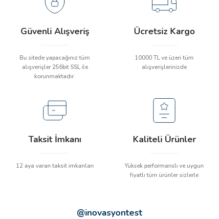
Kullanım Kılavuzu
Batarya
3.7V 3000mAh Li-ion
Şarj Girişi
USB Type-C, 5V
Güvenli Alışveriş
Ücretsiz Kargo
Boyut / Ağırlık
112×82×27 mm / 165g
Bu sitede yapacağınız tüm
10000 TL ve üzeri tüm
alışverişler 256bit SSL ile
alışverişlerinizde
0~24mA, 0.01mA çözünürlük,
korunmaktadır.
Aktif Akım Çıkışı
±(0.1%+0.005)
0~24mA, 0.01mA çözünürlük,
Pasif Akım Çıkışı
harici 0-30V güç
Taksit İmkanı
Kaliteli Ürünler
0~24V, 0.01V çözünürlük,
Voltaj Çıkışı
±(0.1%+0.005)
12 aya varan taksit imkanları
Yüksek performanslı ve uygun
fiyatlı tüm ürünler sizlerle
PWM / Frekans
0~9999Hz, 5 hane çözünürlük,
Çıkışı
±2%
@inovasyontest
0~24mA, 0.01mA çözünürlük,