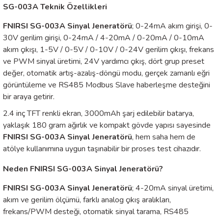
SG-003A Teknik Özellikleri
FNIRSI SG-003A Sinyal Jeneratörü
; 0-24mA akım girişi, 0-
30V gerilim girişi, 0-24mA / 4-20mA / 0-20mA / 0-10mA
akım çıkışı, 1-5V / 0-5V / 0-10V / 0-24V gerilim çıkışı, frekans
ve PWM sinyal üretimi, 24V yardımcı çıkış, dört grup preset
değer, otomatik artış-azalış-döngü modu, gerçek zamanlı eğri
görüntüleme ve RS485 Modbus Slave haberleşme desteğini
bir araya getirir.
2.4 inç TFT renkli ekran, 3000mAh şarj edilebilir batarya,
yaklaşık 180 gram ağırlık ve kompakt gövde yapısı sayesinde
FNIRSI SG-003A Sinyal Jeneratörü
, hem saha hem de
atölye kullanımına uygun taşınabilir bir proses test cihazıdır.
Neden FNIRSI SG-003A Sinyal Jeneratörü?
FNIRSI SG-003A Sinyal Jeneratörü
; 4-20mA sinyal üretimi,
akım ve gerilim ölçümü, farklı analog çıkış aralıkları,
frekans/PWM desteği, otomatik sinyal tarama, RS485