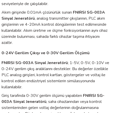
seviyeleriyle de çalışılabilir.
Akım girişinde 0.01mA çözünürlük sunan
FNIRSI SG-003A
ÇERLER
Sinyal Jeneratörü
, analog transmitter çıkışlarının, PLC akım
girişlerinin ve 4-20mA kontrol döngülerinin test edilmesinde
A BİLİR SCOPMETER
kullanılabilir. Akım üretme ve ölçme fonksiyonlarının aynı cihaz
üzerinde bulunması, sahada farklı cihazlar taşıma ihtiyacını
EST CIHAZI
azaltır.
NERÖTÖRLERİ
0-24V Gerilim Çıkışı ve 0-30V Gerilim Ölçümü
FNIRSI SG-003A Sinyal Jeneratörü
; 1-5V, 0-5V, 0-10V ve
 ÖLÇÜM CİHAZI
0-24V gerilim çıkış aralıklarını destekler. Bu değerler özellikle
PLC analog girişleri, kontrol kartları, göstergeler ve voltaj ile
ÖLÇÜM CİHAZLARI
kontrol edilen endüstriyel sistemlerin simülasyonunda
kullanılabilir.
NLIĞI ÖLÇER
Giriş tarafında 0-30V gerilim ölçümü yapabilen
FNIRSI SG-
003A Sinyal Jeneratörü
, saha cihazlarından veya kontrol
T ÖLÇÜM CİHAZI
sistemlerinden gelen voltaj değerlerinin doğrulanmasına