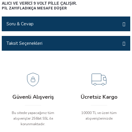
ALICI VE VERİCİ 9 VOLT PİLLE ÇALIŞIR.
arı
PİL ZAYIFLADIKÇA MESAFE DÜŞER
it Cihazları
Soru & Cevap
ler
Taksit Seçenekleri
Ürün hakkında henüz soru sorulmamış.
ER
Soru Sor
R
LÇERLER
Güvenli Alışveriş
Ücretsiz Kargo
Bu sitede yapacağınız tüm
10000 TL ve üzeri tüm
alışverişler 256bit SSL ile
alışverişlerinizde
korunmaktadır.