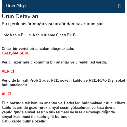
Ürün Bilgisi
İLİK, AKIM TEST CİHAZILARI
Ürün Detayları
Tesisat Test Cihazları
ARI
Bu içerik bisıfır mağazası tarafından hazırlanmıştır.
 Cihazları
RI
Lolo Kablo Bulucu Kablo İzleme Cihazı Bili Bili
ndoskop Kameralar
Cihaz bir verici bir alıcıdan oluşmaktadır.
ÇALIŞMA ŞEKLİ
ihazları
Verici üzerinde 3 konumlu bir anahtar ve 3 renkli led vardır.
VERİCİ
A İSTASYONU
Vericide bir çift Prob 1 adet RJ11 soketli kablo ve RJ11-RJ45 Dişi soket
bulunmaktadır.
rı
ALICI:
El cihazında tek konum anahtar ve 1 adet led bulnmaktadır.Alıcı cihazı
 Cihazları
kablo üzerinde gezdirerek sinyal sesin yükselmesi ve kısa devre
yapıldığında sinyal sesinn yükselmesi ve kısa devreyapıldığında
sinyal kesilmesi ile kablo çifti bulunur.
est Cihazları
Cat 6 kablo bulma özelliği