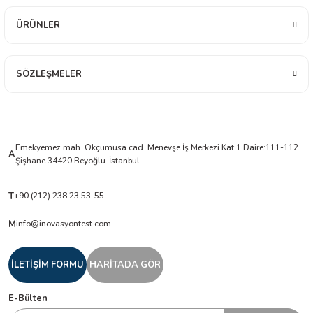
 ÖLÇER
ÜRÜNLER
 DEDEKTÖRÜ
RE
SÖZLEŞMELER
TMETRE
Emekyemez mah. Okçumusa cad. Menevşe İş Merkezi Kat:1 Daire:111-112
A
Şişhane 34420 Beyoğlu-İstanbul
RE
T
+90 (212) 238 23 53-55
M
info@inovasyontest.com
LAR
İLETİŞİM FORMU
HARİTADA GÖR
E-Bülten