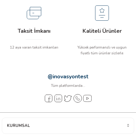
ÇERLER
Taksit İmkanı
Kaliteli Ürünler
A BİLİR SCOPMETER
EST CIHAZI
12 aya varan taksit imkanları
Yüksek performanslı ve uygun
fiyatlı tüm ürünler sizlerle
NERÖTÖRLERİ
@inovasyontest
 ÖLÇÜM CİHAZI
Tüm platformlarda...
ÖLÇÜM CİHAZLARI
NLIĞI ÖLÇER
T ÖLÇÜM CİHAZI
KURUMSAL