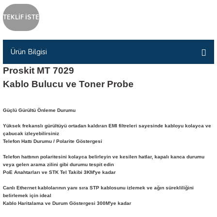
İLİK, AKIM TEST CİHAZILARI
TEKLİF İSTE
Tesisat Test Cihazları
ARI
Ürün Bilgisi
 Cihazları
RI
Proskit MT 7029
ndoskop Kameralar
Kablo Bulucu ve Toner Probe
ihazları
Güçlü Gürültü Önleme Durumu
Yüksek frekanslı gürültüyü ortadan kaldıran EMI filtreleri sayesinde kabloyu kolayca ve
A İSTASYONU
çabucak izleyebilirsiniz
Telefon Hattı Durumu / Polarite Göstergesi
rı
Telefon hattının polaritesini kolayca belirleyin ve kesilen hatlar, kapalı kanca durumu
veya gelen arama zilini gibi durumu tespit edin
PoE Anahtarları ve STK Tel Takibi 3KM'ye kadar
 Cihazları
Canlı Ethernet kablolarının yanı sıra STP kablosunu izlemek ve ağın sürekliliğini
belirlemek için ideal
est Cihazları
Kablo Haritalama ve Durum Göstergesi 300M'ye kadar