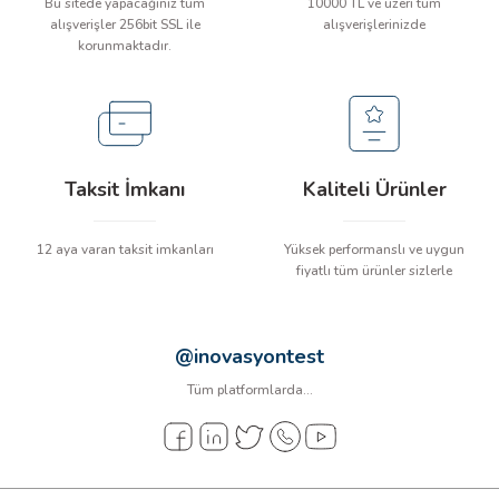
Bu sitede yapacağınız tüm
10000 TL ve üzeri tüm
alışverişler 256bit SSL ile
alışverişlerinizde
korunmaktadır.
ÇERLER
A BİLİR SCOPMETER
EST CIHAZI
Taksit İmkanı
Kaliteli Ürünler
NERÖTÖRLERİ
12 aya varan taksit imkanları
Yüksek performanslı ve uygun
fiyatlı tüm ürünler sizlerle
 ÖLÇÜM CİHAZI
ÖLÇÜM CİHAZLARI
@inovasyontest
Tüm platformlarda...
NLIĞI ÖLÇER
T ÖLÇÜM CİHAZI