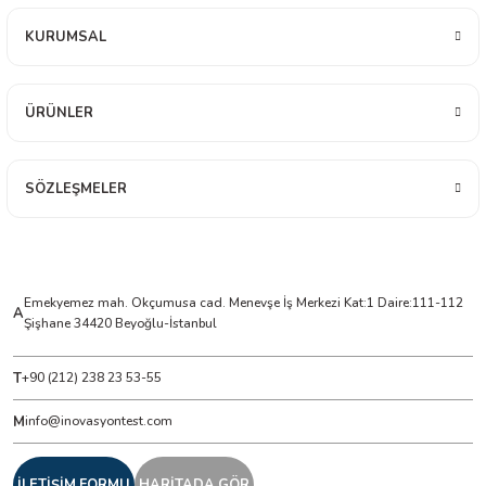
 ÖLÇER
KURUMSAL
 DEDEKTÖRÜ
RE
ÜRÜNLER
SÖZLEŞMELER
TMETRE
RE
Emekyemez mah. Okçumusa cad. Menevşe İş Merkezi Kat:1 Daire:111-112
A
Şişhane 34420 Beyoğlu-İstanbul
LAR
T
+90 (212) 238 23 53-55
M
info@inovasyontest.com
İLETİŞİM FORMU
HARİTADA GÖR