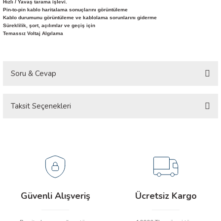
Hızlı / Yavaş tarama işlevi.
arı
Pin-to-pin kablo haritalama sonuçlarını görüntüleme
Kablo durumunu görüntüleme ve kablolama sorunlarını giderme
Süreklilik, şort, açılımlar ve geçiş için
it Cihazları
Temassız Voltaj Algılama
ler
Soru & Cevap
ER
Taksit Seçenekleri
Ürün hakkında henüz soru sorulmamış.
R
Soru Sor
LÇERLER
Güvenli Alışveriş
Ücretsiz Kargo