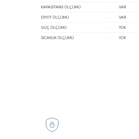
KAPASİTANS ÖLÇÜMÜ
:
VAR
DİYOT ÖLÇÜMÜ
:
VAR
GÜÇ ÖLÇÜMÜ
:
YOK
SICAKLIK ÖLÇÜMÜ
:
YOK
Özellik
Doküman Adı
Model
Ürün Kataloğu
Ölçüm Tipi
Kullanım Kılavuzu
AC Akım Ölçüm Aralığı
AC Voltaj Ölçüm Aralığı
DC Voltaj Ölçüm Aralığı