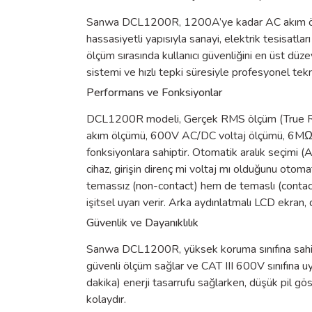
Sanwa DCL1200R, 1200A’ye kadar AC akım ölçüm
hassasiyetli yapısıyla sanayi, elektrik tesisatl
ölçüm sırasında kullanıcı güvenliğini en üst dü
sistemi ve hızlı tepki süresiyle profesyonel tekn
Performans ve Fonksiyonlar
DCL1200R modeli, Gerçek RMS ölçüm (True RMS
akım ölçümü, 600V AC/DC voltaj ölçümü, 6MΩ dir
fonksiyonlara sahiptir. Otomatik aralık seçimi (
cihaz, girişin direnç mi voltaj mı olduğunu otomat
temassız (non-contact) hem de temaslı (contact)
işitsel uyarı verir. Arka aydınlatmalı LCD ekran,
Güvenlik ve Dayanıklılık
Sanwa DCL1200R, yüksek koruma sınıfına sahip sa
güvenli ölçüm sağlar ve CAT III 600V sınıfına u
dakika) enerji tasarrufu sağlarken, düşük pil gö
kolaydır.