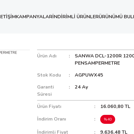
LETİŞİM
KAMPANYALAR
İNDİRİMLİ ÜRÜNLER
ÜRÜNÜMÜ BUL
SANWA DCL-1200R 1200A/AC TRMS PENSAMPERMETRE
Ürün Adı
SANWA DCL-1200R 120
PENSAMPERMETRE
Stok Kodu
AGPUWX45
Garanti
24 Ay
Süresi
Ürün Fiyatı
16.060,80 TL
İndirim Oranı
%40
İndirimli Fiyat
9.636,48 TL