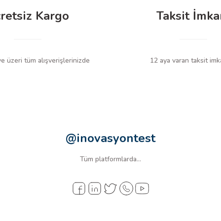
6.000kΩ / 60.00kΩ / 600.0kΩ / 6.000MΩ
retsiz Kargo
Taksit İmka
100.0nF / 1000nF / 10.00µF / 100.0µF / 2000µF
10Hz – 30kHz (duyarlılık 4–60V arası)
 üzeri tüm alışverişlerinizde
12 aya varan taksit imk
Yaklaşık 1.6V açık devre gerilimi, 0.4mA test akımı
0 – 155Ω aralığında sesli uyarı, <100µs tepki süresi
Temassız gerilim tespiti (yaklaşık 20V üzeri), sesli ve görsel uyar
@inovasyontest
Maksimum 42 mm
Tüm platformlarda...
6000 sayım LCD, arka aydınlatmalı
Yaklaşık 5 kez/saniye
2 × R03 (AAA) 1.5V pil