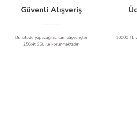
Direnç Ölçüm Aralığı
Güvenli Alışveriş
Üc
Kapasitans Ölçüm Aralığı
Frekans Ölçüm Aralığı
Bu sitede yapacağınız tüm alışverişler
10000 TL ve
256bit SSL ile korunmaktadır.
Diyot Testi
Süreklilik Testi
EF (Gerilim Algılama)
Çene Açıklığı
Ekran
Örnekleme Hızı
Güç Kaynağı