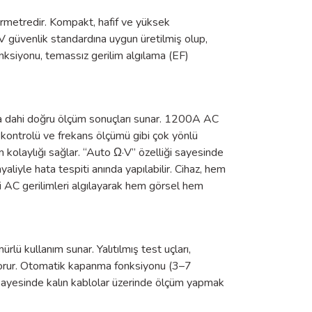
metredir. Kompakt, hafif ve yüksek
0V güvenlik standardına uygun üretilmiş olup,
nksiyonu, temassız gerilim algılama (EF)
 dahi doğru ölçüm sonuçları sunar. 1200A AC
kontrolü ve frekans ölçümü gibi çok yönlü
 kolaylığı sağlar. “Auto Ω·V” özelliği sayesinde
yaliyle hata tespiti anında yapılabilir. Cihaz, hem
i AC gerilimleri algılayarak hem görsel hem
 kullanım sunar. Yalıtılmış test uçları,
ı korur. Otomatik kapanma fonksiyonu (3–7
ğı sayesinde kalın kablolar üzerinde ölçüm yapmak