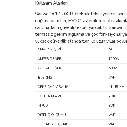
Kullanım Alanları
Sanwa DCL1200R, elektrik teknisyenleri, sanayi 
dağıtım panoları, HVAC sistemleri, motor akıml
canlı hatların güvenli tespiti yapılabilir. Sa
temassız gerilim algılama ve çok fonksiyonlu yap
yüksek güvenlik standartları ile uzun yıllar boy
AMPER SEÇİMİ
:
AC
AMPER DEĞERİ
:
1200A
VOLTAJ DEĞERİ
:
600V
True RMS
:
VAR
ÇENE ÇAPI ARALIĞI
:
41-45 MM
EKSTRA KLAMP
:
YOK
INRUSH
:
YOK
DİRENÇ ÖLÇÜMÜ
:
VAR
FREKANS ÖLÇÜMÜ
:
VAR