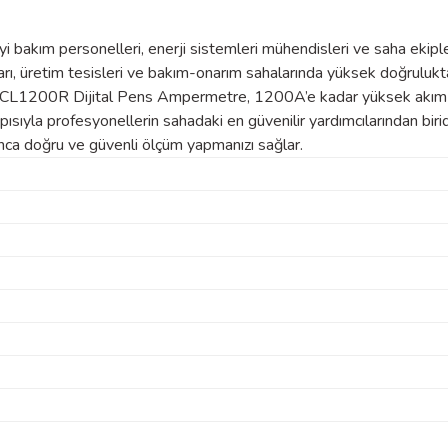
bakım personelleri, enerji sistemleri mühendisleri ve saha ekipler
arı, üretim tesisleri ve bakım-onarım sahalarında yüksek doğruluk
nwa DCL1200R Dijital Pens Ampermetre, 1200A’e kadar yüksek akım 
ısıyla profesyonellerin sahadaki en güvenilir yardımcılarından biri
unca doğru ve güvenli ölçüm yapmanızı sağlar.