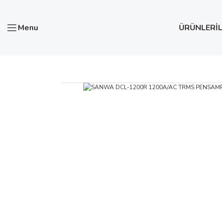
Menu
ÜRÜNLER
İ
Anasayfa
Test ve Ölçü Aletleri
Pensampermetreler