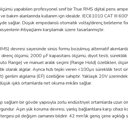
ü yapabilen profesyonel sınıf bir True RMS dijital pens amper
arı ve bakım alanlarında kullanım için idealdir. IEC61010 CAT III 60
zeyde sağlar. Düşük empedanslı otomatik voltaj/direnç belirleme fo
isyenlerin ihtiyaçlarını karşılamak üzere tasarlanmıştır.
) devresi sayesinde sinüs formu bozulmuş alternatif akımlarda
enç ölçümü, 2000 µF kapasitans ölçümü, diyot testi, süreklilik 
Auto Range) ve manuel aralık seçimi (Range Hold) özellikleri, ölçüm
ik olarak algılar. Ayrıca hızlı tepki veren <100µs süreklilik test sin
 gerilim algılama (EF) özelliğine sahiptir. Yaklaşık 20V üzerindek
 düşük ışıklı ortamlarda net okuma imkânı sağlar.
ğlam bir gövde yapısıyla zorlu endüstriyel ortamlarda uzun ömürlü
ygundur. Aşırı yük koruma devresi, yanlış bağlantılara karşı cihaz
stergesi pil değişim zamanını bildirir. 42 mm’lik geniş çene açıklı