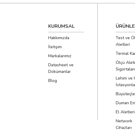
Pil Ömrü
KURUMSAL
ÜRÜNLE
Güç Tüketimi
Hakkımızda
Test ve Ö
Çalışma Sıcaklığı
Aletleri
İletişim
Termal Ka
Markalarımız
Depolama Sıcaklığı
Ölçü Aleti
Datasheet ve
Sigortaları
Boyutlar
Dökümanlar
Lehim ve 
Blog
İstasyonla
Ağırlık
Büyüteçle
Güvenlik Standardı
Duman Emi
El Aletleri
EMC Uyumluluğu
Network
Cihazları
Otomatik Kapanma