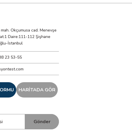
mah. Okçumusa cad. Menevşe
Kat:1 Daire:111-112 Şişhane
ğlu-İstanbul
38 23 53-55
syontest.com
 FORMU
HARİTADA GÖR
Gönder