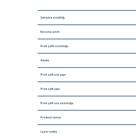
Çalışma sıcaklığı
Koruma sınıfı
Prob şaftı uzunluğu
Gövde
Prob şaft ucu çapı
Prob şaft çapı
Prob şaft ucu uzunluğu
Product colour
Lazer nokta