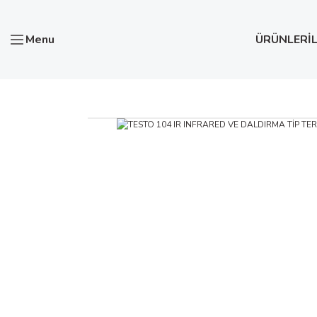
Menu
ÜRÜNLER
İ
Anasayfa
Test ve Ölçü Aletleri
Termometreler
INF