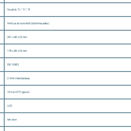
Sıcaklık °C / °F / °R
Hold ya da auto hold (daldırma probu)
281 x 48 x 23 mm
178 x 48 x 23 mm
EN 13485
2 AAA mikro batarya
10 h at 25°C typical
LCD
tek satır