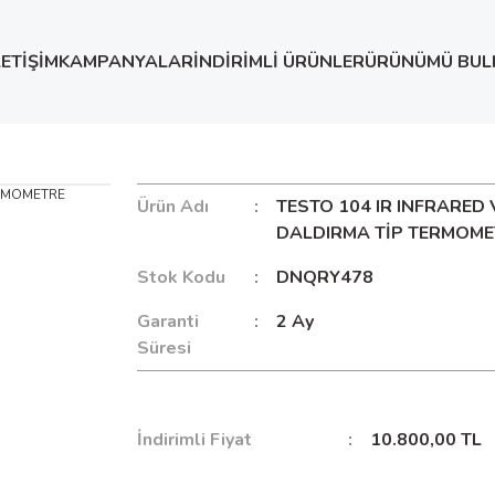
LETİŞİM
KAMPANYALAR
İNDİRİMLİ ÜRÜNLER
ÜRÜNÜMÜ BUL
RARED TERMOMETRELER
TESTO 104 IR INFRARED VE DALD
Ürün Adı
TESTO 104 IR INFRARED 
DALDIRMA TİP TERMOME
Stok Kodu
DNQRY478
Garanti
2 Ay
Süresi
İndirimli Fiyat
10.800,00 TL