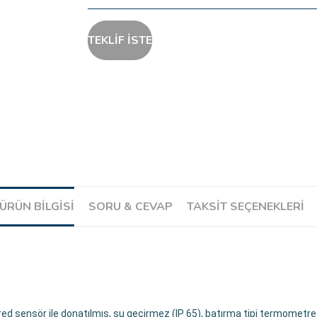
TEKLİF İSTE
ÜRÜN BILGISI
SORU & CEVAP
TAKSIT SEÇENEKLERI
ared sensör ile donatılmış, su geçirmez (IP 65), batırma tipi termometre