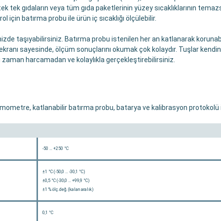
 tek tek gıdaların veya tüm gıda paketlerinin yüzey sıcaklıklarının temazsı
için batırma probu ile ürün iç sıcaklığı ölçülebilir.
inizde taşıyabilirsiniz. Batırma probu istenilen her an katlanarak korunab
ranı sayesinde, ölçüm sonuçlarını okumak çok kolaydır. Tuşlar kendinde
i zaman harcamadan ve kolaylıkla gerçekleştirebilirsiniz.
ometre, katlanabilir batırma probu, batarya ve kalibrasyon protokolü ile
-50 … +250 °C
±1 °C (-50,0 … -30,1 °C)
±0,5 °C (-30,0 … +99,9 °C)
±1 % ölç.değ. (kalan aralık)
0,1 °C