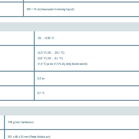
t99 = 10 sn (measured in moving liquid)
-30 … +250 °C
±2,5 °C (-30 … -20,1 °C)
±2,0 °C (-20 … -0,1 °C)
±1,5 °C ya da ±1,5 % ölç.değ. (kalan aralık)
0,5 sn
0,1 °C
198 g (incl. batteries)
281 x 48 x 23 mm (Probe folded out)