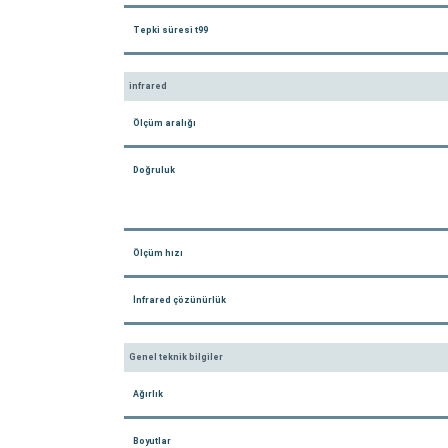
Tepki süresi t99
infrared
Ölçüm aralığı
Doğruluk
Ölçüm hızı
İnfrared çözünürlük
Genel teknik bilgiler
Ağırlık
Boyutlar