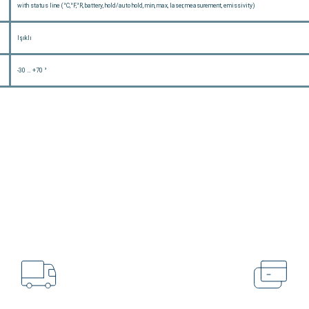
with status line (°C,°F,°R, battery, hold/auto hold, min, max, laser, measurement, emissivity)
Işıklı
-30 … +70 °
Ürün hakkında henüz soru sorulmamış.
Soru Sor