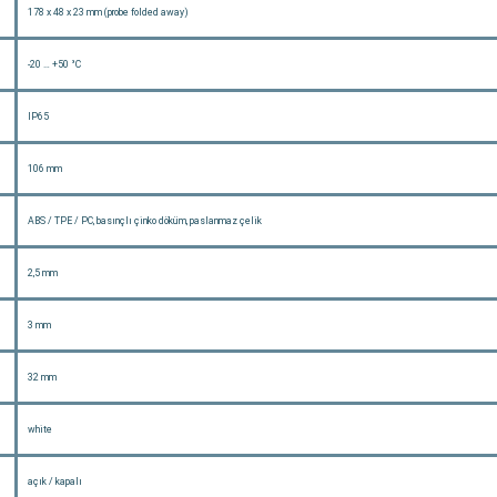
178 x 48 x 23 mm (probe folded away)
-20 … +50 °C
IP65
106 mm
ABS / TPE / PC, basınçlı çinko döküm, paslanmaz çelik
2,5 mm
3 mm
32 mm
white
açık / kapalı