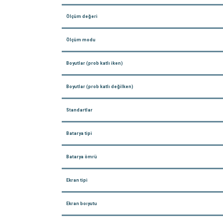
Ölçüm değeri
Ölçüm modu
Boyutlar (prob katlı iken)
Boyutlar (prob katlı değilken)
Standartlar
Batarya tipi
Batarya ömrü
Ekran tipi
Ekran boıyutu