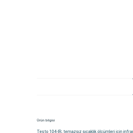
Ürün bilgisi
Testo 104-IR; temazsız sıcaklık ölçümleri için infr