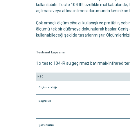
kullanılabilir. Testo 104-IR, özellikle mal kabulünde,
aşılması veya altına inilmesi durumunda kesin kontrol 
Çok amaçlı ölçüm cihazı, kullanışlı ve pratiktir; ceb
ölçümü tek bir düğmeye dokunularak başlar. Geniş ek
kullanabileceği şekilde tasarlanmıştır. Ölçümleriniz
Teslimat kapsamı
1 x testo 104-IR su geçirmez batırmalı/infrared term
NTC
Ölçüm aralığı
Doğruluk
Çözünürlük