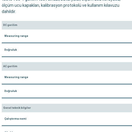
arı
ölçüm ucu kapakları, kalibrasyon protokolü ve kullanım kılavuzu
dahildir.
it Cihazları
DC gerilim
ler
Measuring range
ER
Doğruluk
AC gerilim
R
Measuring range
LÇERLER
Doğruluk
Genel teknik bilgiler
Çalıştırma nemi