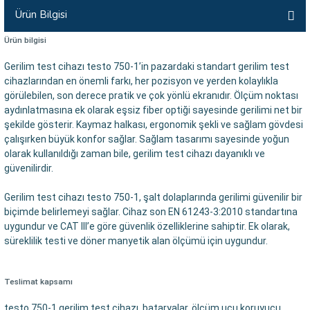
Ürün Bilgisi
İLİK, AKIM TEST CİHAZILARI
Ürün bilgisi
Tesisat Test Cihazları
ARI
Gerilim test cihazı testo 750-1’in pazardaki standart gerilim test
cihazlarından en önemli farkı, her pozisyon ve yerden kolaylıkla
 Cihazları
RI
görülebilen, son derece pratik ve çok yönlü ekranıdır. Ölçüm noktası
aydınlatmasına ek olarak eşsiz fiber optiği sayesinde gerilimi net bir
ndoskop Kameralar
şekilde gösterir. Kaymaz halkası, ergonomik şekli ve sağlam gövdesi
çalışırken büyük konfor sağlar. Sağlam tasarımı sayesinde yoğun
ihazları
olarak kullanıldığı zaman bile, gerilim test cihazı dayanıklı ve
güvenilirdir.
A İSTASYONU
Gerilim test cihazı testo 750-1, şalt dolaplarında gerilimi güvenilir bir
biçimde belirlemeyi sağlar. Cihaz son EN 61243-3:2010 standartına
rı
uygundur ve CAT III’e göre güvenlik özelliklerine sahiptir. Ek olarak,
süreklilik testi ve döner manyetik alan ölçümü için uygundur.
 Cihazları
Teslimat kapsamı
est Cihazları
testo 750-1 gerilim test cihazı, bataryalar, ölçüm ucu koruyucu,