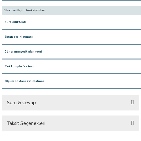
 ÖLÇER
Cihaz ve ölçüm fonksiyonları
 DEDEKTÖRÜ
Süreklilik testi
RE
Ekran aydınlatması
Döner manyetik alan testi
TMETRE
Tek kutuplu faz testi
RE
Ölçüm noktası aydınlatması
Soru & Cevap
LAR
Taksit Seçenekleri
Ürün hakkında henüz soru sorulmamış.