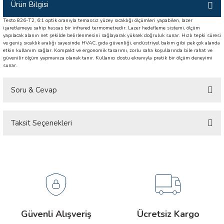
Ürün Bilgisi
İLİK, AKIM TEST CİHAZILARI
Testo 826-T2, 6:1 optik oranıyla temassız yüzey sıcaklığı ölçümleri yapabilen, lazer
işaretlemeye sahip hassas bir infrared termometredir. Lazer hedefleme sistemi, ölçüm
Tesisat Test Cihazları
ARI
yapılacak alanın net şekilde belirlenmesini sağlayarak yüksek doğruluk sunar. Hızlı tepki süresi
ve geniş sıcaklık aralığı sayesinde HVAC, gıda güvenliği, endüstriyel bakım gibi pek çok alanda
etkin kullanım sağlar. Kompakt ve ergonomik tasarımı, zorlu saha koşullarında bile rahat ve
güvenilir ölçüm yapmanıza olanak tanır. Kullanıcı dostu ekranıyla pratik bir ölçüm deneyimi
 Cihazları
RI
sunar.
ndoskop Kameralar
Soru & Cevap
ihazları
Taksit Seçenekleri
Ürün hakkında henüz soru sorulmamış.
A İSTASYONU
Soru Sor
rı
 Cihazları
est Cihazları
Güvenli Alışveriş
Ücretsiz Kargo