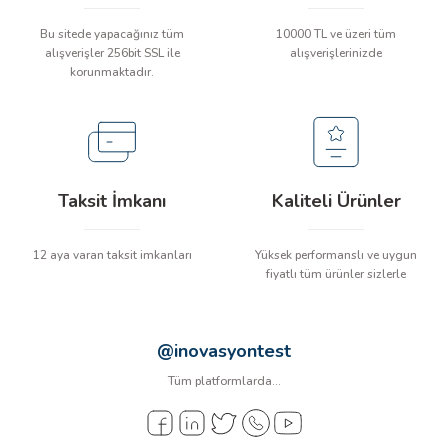
arı
Bu sitede yapacağınız tüm
10000 TL ve üzeri tüm
alışverişler 256bit SSL ile
alışverişlerinizde
it Cihazları
korunmaktadır.
ler
ER
Taksit İmkanı
Kaliteli Ürünler
12 aya varan taksit imkanları
Yüksek performanslı ve uygun
R
fiyatlı tüm ürünler sizlerle
LÇERLER
@inovasyontest
Tüm platformlarda...