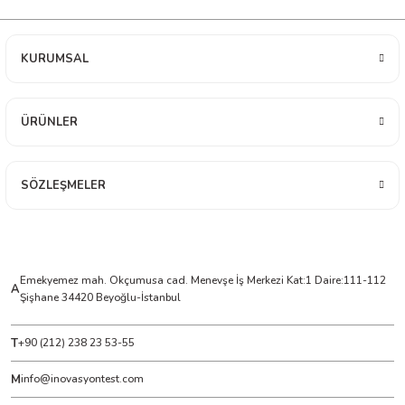
ÇERLER
KURUMSAL
A BİLİR SCOPMETER
ÜRÜNLER
EST CIHAZI
SÖZLEŞMELER
NERÖTÖRLERİ
 ÖLÇÜM CİHAZI
ÖLÇÜM CİHAZLARI
Emekyemez mah. Okçumusa cad. Menevşe İş Merkezi Kat:1 Daire:111-112
A
Şişhane 34420 Beyoğlu-İstanbul
NLIĞI ÖLÇER
T
+90 (212) 238 23 53-55
T ÖLÇÜM CİHAZI
M
info@inovasyontest.com