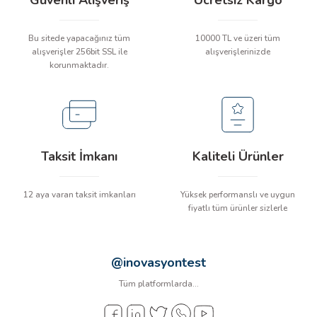
Güvenli Alışveriş
Ücretsiz Kargo
arı
Bu sitede yapacağınız tüm
10000 TL ve üzeri tüm
it Cihazları
alışverişler 256bit SSL ile
alışverişlerinizde
korunmaktadır.
ler
ER
Taksit İmkanı
Kaliteli Ürünler
R
12 aya varan taksit imkanları
Yüksek performanslı ve uygun
fiyatlı tüm ürünler sizlerle
LÇERLER
@inovasyontest
Tüm platformlarda...