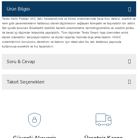
İLİK, AKIM TEST CİHAZILARI
Ürün Bilgisi
Testo Akıllı Problar VAC Seti, havalandırma ve klima sistemlerinde hava hızı, debisi, sıcaklık ve
Tesisat Test Cihazları
ARI
nem gibi parametrelerin kablosuz olarak ölçülmesini sağlayan kompakt ve taşınabilir bir settir.
Set içinde bulunan Bluetooth özellikli kanatlı anemometre, termohigrometre ve sıcaklık probu
ile kanal içi ölçümler kolaylıkla yapılabilir. Tüm ölçümler Testo Smart App üzerinden anlık
 Cihazları
RI
olarak izlenebilir, karşılaştırılabilir ve dijital raporlar halinde dışa aktarılabilir. HVAC
sistemlerinin kurulumu, denetimi ve bakımı için ideal olan bu set, kablosuz yapısıyla
kullanıcıya esneklik ve hız kazandırır.
ndoskop Kameralar
Soru & Cevap
ihazları
Taksit Seçenekleri
Ürün hakkında henüz soru sorulmamış.
A İSTASYONU
rı
Soru Sor
 Cihazları
est Cihazları