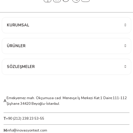
ÇERLER
KURUMSAL
A BİLİR SCOPMETER
ÜRÜNLER
EST CIHAZI
NERÖTÖRLERİ
SÖZLEŞMELER
 ÖLÇÜM CİHAZI
ÖLÇÜM CİHAZLARI
Emekyemez mah. Okçumusa cad. Menevşe İş Merkezi Kat:1 Daire:111-112
A
Şişhane 34420 Beyoğlu-İstanbul
NLIĞI ÖLÇER
T
+90 (212) 238 23 53-55
T ÖLÇÜM CİHAZI
M
info@inovasyontest.com