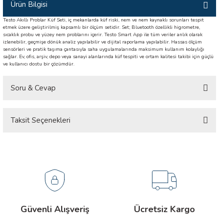
Ürün Bilgisi
İLİK, AKIM TEST CİHAZILARI
Testo Akıllı Problar Küf Seti, iç mekanlarda küf riski, nem ve nem kaynaklı sorunları tespit
etmek üzere geliştirilmiş kapsamlı bir ölçüm setidir. Set; Bluetooth özellikli higrometre,
Tesisat Test Cihazları
ARI
sıcaklık probu ve yüzey nem problarını içerir. Testo Smart App ile tüm veriler anlık olarak
izlenebilir, geçmişe dönük analiz yapılabilir ve dijital raporlama yapılabilir. Hassas ölçüm
sensörleri ve pratik taşıma çantasıyla saha uygulamalarında maksimum kullanım kolaylığı
sağlar. Ev, ofis, arşiv, depo veya sanayi alanlarında küf tespiti ve ortam kalitesi takibi için güçlü
 Cihazları
RI
ve kullanıcı dostu bir çözümdür.
ndoskop Kameralar
Soru & Cevap
ihazları
Taksit Seçenekleri
Ürün hakkında henüz soru sorulmamış.
A İSTASYONU
Soru Sor
rı
 Cihazları
est Cihazları
Güvenli Alışveriş
Ücretsiz Kargo