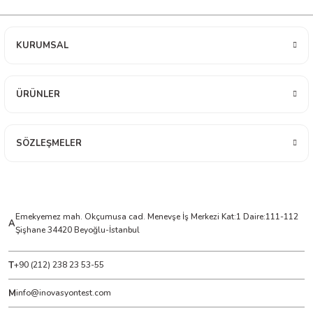
ÇERLER
KURUMSAL
A BİLİR SCOPMETER
ÜRÜNLER
EST CIHAZI
SÖZLEŞMELER
NERÖTÖRLERİ
 ÖLÇÜM CİHAZI
ÖLÇÜM CİHAZLARI
Emekyemez mah. Okçumusa cad. Menevşe İş Merkezi Kat:1 Daire:111-112
A
Şişhane 34420 Beyoğlu-İstanbul
NLIĞI ÖLÇER
T
+90 (212) 238 23 53-55
T ÖLÇÜM CİHAZI
M
info@inovasyontest.com