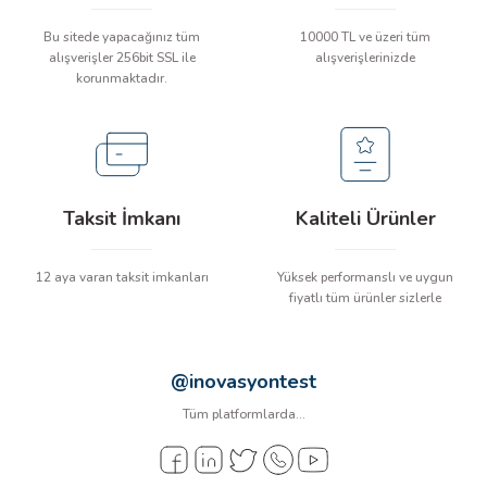
arı
Bu sitede yapacağınız tüm
10000 TL ve üzeri tüm
alışverişler 256bit SSL ile
alışverişlerinizde
it Cihazları
korunmaktadır.
ler
ER
Taksit İmkanı
Kaliteli Ürünler
12 aya varan taksit imkanları
Yüksek performanslı ve uygun
R
fiyatlı tüm ürünler sizlerle
LÇERLER
@inovasyontest
Tüm platformlarda...