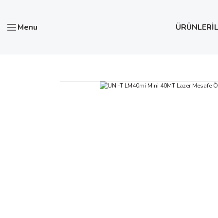
Menu
ÜRÜNLER
İ
Anasayfa
Test ve Ölçü Aletleri
LAZER MESAFE ÖLÇER