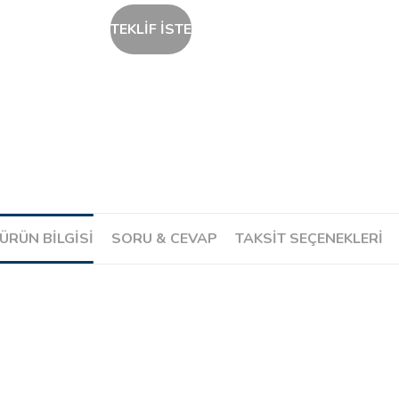
TEKLİF İSTE
ÜRÜN BILGISI
SORU & CEVAP
TAKSIT SEÇENEKLERI
Ürün hakkında henüz soru sorulmamış.