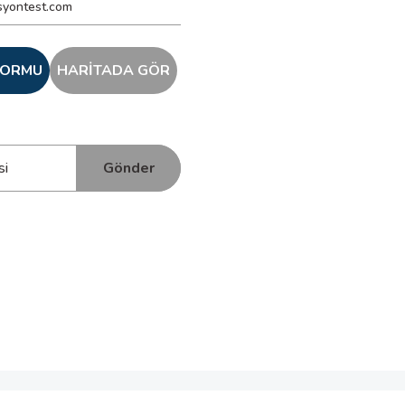
syontest.com
 FORMU
HARİTADA GÖR
Gönder