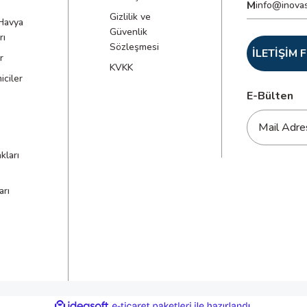
M
info@inova
Gizlilik ve
Havya
Güvenlik
rı
Sözleşmesi
İLETİŞİM
r
KVKK
ciler
E-Bülten
kları
arı
ile
ideasoft
e-