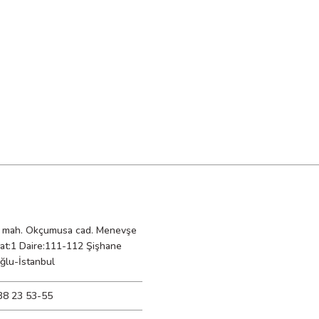
mah. Okçumusa cad. Menevşe
Kat:1 Daire:111-112 Şişhane
ğlu-İstanbul
38 23 53-55