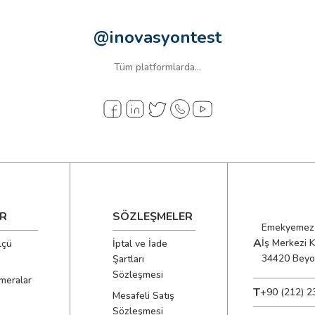
@inovasyontest
Tüm platformlarda...
R
SÖZLEŞMELER
Emekyemez 
A
İş Merkezi 
lçü
İptal ve İade
34420 Beyo
Şartları
Sözleşmesi
meralar
T
+90 (212) 2
Mesafeli Satış
Sözleşmesi