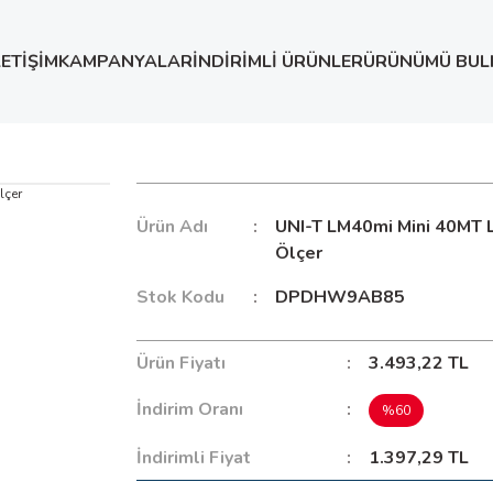
LETİŞİM
KAMPANYALAR
İNDİRİMLİ ÜRÜNLER
ÜRÜNÜMÜ BUL
UNI-T LM40mi Mini 40MT Lazer Mesafe Ölçer
Ürün Adı
UNI-T LM40mi Mini 40MT 
Ölçer
Stok Kodu
DPDHW9AB85
Ürün Fiyatı
3.493,22 TL
İndirim Oranı
%60
İndirimli Fiyat
1.397,29 TL