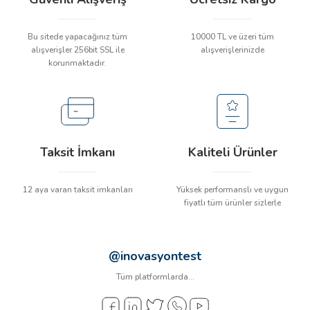
Lazer Dalga Boyu
635nm
Doğruluk (Y/D)
±3mm / 10m
Bu sitede yapacağınız tüm
10000 TL ve üzeri tüm
ÇERLER
Kendinden Seviyeleme Aralığı
3° ±1°
alışverişler 256bit SSL ile
alışverişlerinizde
Kendiliğinden Tesviye Süresi
3 saniye
korunmaktadır.
A BİLİR SCOPMETER
Çalışma Mesafesi
15m - 30m
Çalışma Süresi
>12 saat (tüm lazerler açık)
EST CIHAZI
Tripod Montaj Deliği
Var
Güç
2 x AA (LR6) Pil
NERÖTÖRLERİ
Ürün Rengi
Beyaz ve Gri
Taksit İmkanı
Kaliteli Ürünler
Net Ağırlık
170g
 ÖLÇÜM CİHAZI
Boyutlar
59mm x 28mm x 137mm
12 aya varan taksit imkanları
Yüksek performanslı ve uygun
fiyatlı tüm ürünler sizlerle
ÖLÇÜM CİHAZLARI
NLIĞI ÖLÇER
@inovasyontest
Tüm platformlarda...
T ÖLÇÜM CİHAZI