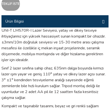
TEKLİF İSTE
İLİK, AKIM TEST CİHAZILARI
Tesisat Test Cihazları
ARI
Ürün Bilgisi
 Cihazları
RI
UNI-T LM570R-I Lazer Seviyesi, yatay ve dikey tesviye
ihtiyaçlarınız için yüksek hassasiyet sunan kompakt bir cihazdır.
±3mm/10m doğruluk seviyesi ve 15-30 metre arası çalışma
ndoskop Kameralar
mesafesi ile özellikle iç mekan inşaat projelerinde, seramik
döşemede, mobilya montajında ve diğer hizalama gerektiren
ihazları
işler için idealdir.
A İSTASYONU
Sınıf 2 lazer sınıfına sahip cihaz, 635nm dalga boyunda kırmızı
lazer ışını yayar ve geniş 110° yatay ve dikey lazer açısı sunar.
rı
3° ±1° kendinden tesviyeleme aralığı sayesinde eğimli
zeminlerde bile hızlı kurulum sağlar. Tripod montaj deliği ile
 Cihazları
uyumludur ve 2 adet AA pil ile 12 saatten fazla kesintisiz
çalışma sağlar.
est Cihazları
Kompakt ve taşınabilir tasarımı, beyaz ve gri renkli sağlam