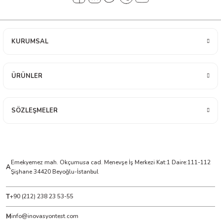
 ÖLÇER
 DEDEKTÖRÜ
KURUMSAL
RE
ÜRÜNLER
TMETRE
SÖZLEŞMELER
RE
Emekyemez mah. Okçumusa cad. Menevşe İş Merkezi Kat:1 Daire:111-112
A
LAR
Şişhane 34420 Beyoğlu-İstanbul
T
+90 (212) 238 23 53-55
M
info@inovasyontest.com