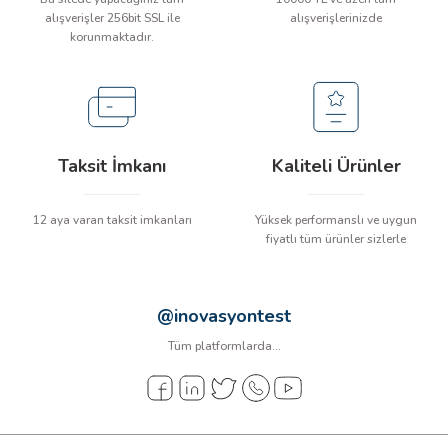
arı
alışverişler 256bit SSL ile
alışverişlerinizde
korunmaktadır.
it Cihazları
ler
Taksit İmkanı
Kaliteli Ürünler
ER
12 aya varan taksit imkanları
Yüksek performanslı ve uygun
fiyatlı tüm ürünler sizlerle
R
LÇERLER
@inovasyontest
Tüm platformlarda...