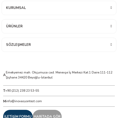
KURUMSAL
ÇERLER
ÜRÜNLER
A BİLİR SCOPMETER
EST CIHAZI
SÖZLEŞMELER
NERÖTÖRLERİ
 ÖLÇÜM CİHAZI
Emekyemez mah. Okçumusa cad. Menevşe İş Merkezi Kat:1 Daire:111-112
A
Şişhane 34420 Beyoğlu-İstanbul
ÖLÇÜM CİHAZLARI
T
+90 (212) 238 23 53-55
NLIĞI ÖLÇER
M
info@inovasyontest.com
T ÖLÇÜM CİHAZI
İLETİŞİM FORMU
HARİTADA GÖR