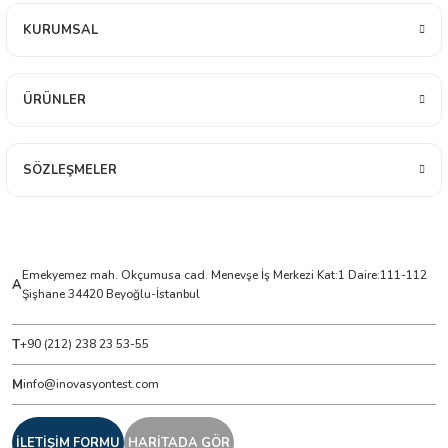
KURUMSAL
ÇERLER
ÜRÜNLER
A BİLİR SCOPMETER
EST CIHAZI
SÖZLEŞMELER
NERÖTÖRLERİ
 ÖLÇÜM CİHAZI
Emekyemez mah. Okçumusa cad. Menevşe İş Merkezi Kat:1 Daire:111-112
A
Şişhane 34420 Beyoğlu-İstanbul
ÖLÇÜM CİHAZLARI
T
+90 (212) 238 23 53-55
NLIĞI ÖLÇER
M
info@inovasyontest.com
T ÖLÇÜM CİHAZI
İLETİŞİM FORMU
HARİTADA GÖR