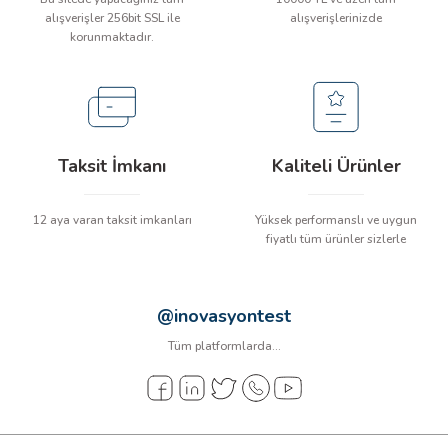
arı
alışverişler 256bit SSL ile
alışverişlerinizde
korunmaktadır.
it Cihazları
ler
Taksit İmkanı
Kaliteli Ürünler
ER
12 aya varan taksit imkanları
Yüksek performanslı ve uygun
fiyatlı tüm ürünler sizlerle
R
LÇERLER
@inovasyontest
Tüm platformlarda...