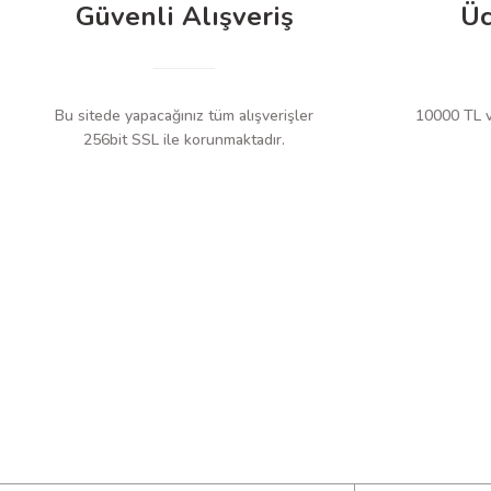
Güvenli Alışveriş
Üc
Bireysel Ambalaj
Blister ambalaj
Standart Koli Miktarı
48 adet
Koli Boyutları
430 mm × 330
Bu sitede yapacağınız tüm alışverişler
10000 TL ve
Koli Ağırlığı
5.4 kg
256bit SSL ile korunmaktadır.