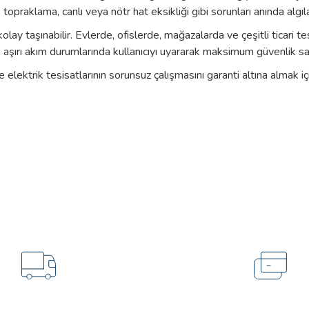
opraklama, canlı veya nötr hat eksikliği gibi sorunları anında algılay
lay taşınabilir. Evlerde, ofislerde, mağazalarda ve çeşitli ticari tesi
aşırı akım durumlarında kullanıcıyı uyararak maksimum güvenlik sa
lektrik tesisatlarının sorunsuz çalışmasını garanti altına almak içi
Tarih
Ürün hakkında henüz soru sorulmamış.
03.01.2025
hatalarının ve RCD işlevselliğinin testi
Soru Sor
03.01.2025
toprak eksik, canlı/toprak ters, canlı/nötr ters, canlı eksik, nötr 
m x 61 mm