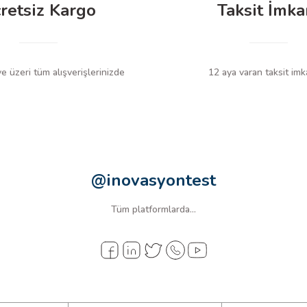
retsiz Kargo
Taksit İmka
, İngilizce kullanım kılavuzu
 mm × 365 mm
 üzeri tüm alışverişlerinizde
12 aya varan taksit imk
@inovasyontest
Tüm platformlarda...