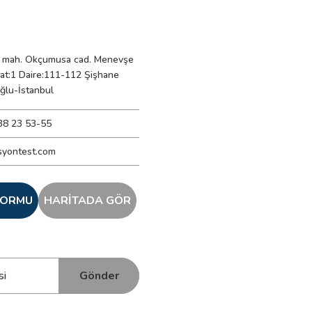
mah. Okçumusa cad. Menevşe
Kat:1 Daire:111-112 Şişhane
ğlu-İstanbul
38 23 53-55
syontest.com
 FORMU
HARİTADA GÖR
Gönder