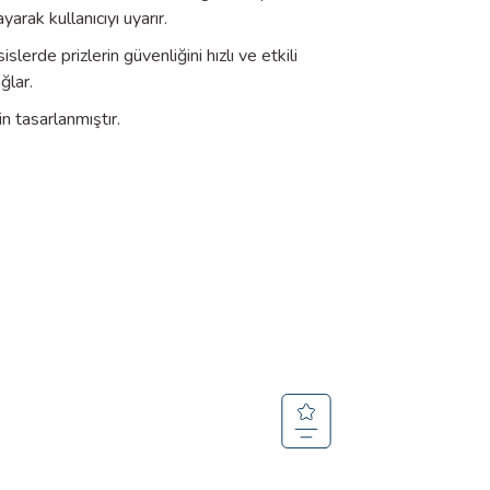
arak kullanıcıyı uyarır.
slerde prizlerin güvenliğini hızlı ve etkili
ğlar.
n tasarlanmıştır.
Boyut
İndir
242,84 KB
242,84 KB
eksik