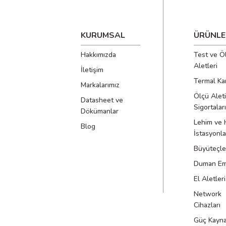
KURUMSAL
ÜRÜNLE
Hakkımızda
Test ve Ö
Aletleri
İletişim
Termal Ka
Markalarımız
Ölçü Aleti
Datasheet ve
Sigortaları
Dökümanlar
Lehim ve 
Blog
İstasyonla
Büyüteçle
Duman Emi
El Aletleri
Network
Cihazları
Güç Kayna