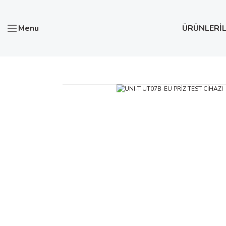
Menu
ÜRÜNLER
İ
Anasayfa
Test ve Ölçü Aletleri
UNI-T UT07B-EU PRİZ TE