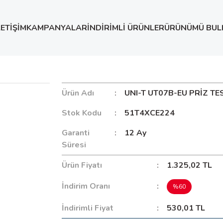
LETİŞİM
KAMPANYALAR
İNDİRİMLİ ÜRÜNLER
ÜRÜNÜMÜ BUL
ST CİHAZI
Ürün Adı
UNI-T UT07B-EU PRİZ TE
Stok Kodu
51T4XCE224
Garanti
12 Ay
Süresi
Ürün Fiyatı
1.325,02 TL
İndirim Oranı
%60
İndirimli Fiyat
530,01 TL