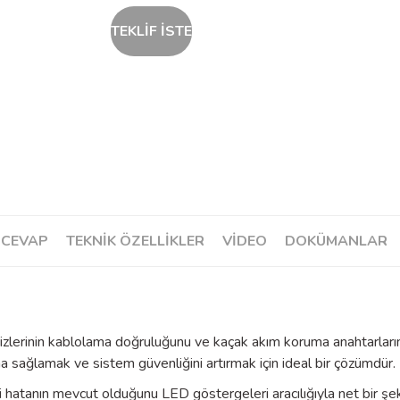
TEKLİF İSTE
 CEVAP
TEKNİK ÖZELLİKLER
VIDEO
DOKÜMANLAR
prizlerinin kablolama doğruluğunu ve kaçak akım koruma anahtarların
uma sağlamak ve sistem güvenliğini artırmak için ideal bir çözümdür.
i hatanın mevcut olduğunu LED göstergeleri aracılığıyla net bir şek