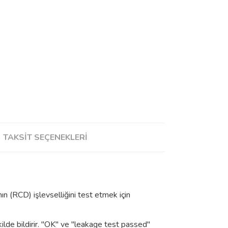
TAKSIT SEÇENEKLERI
ın (RCD) işlevselliğini test etmek için
ilde bildirir. "OK" ve "leakage test passed"