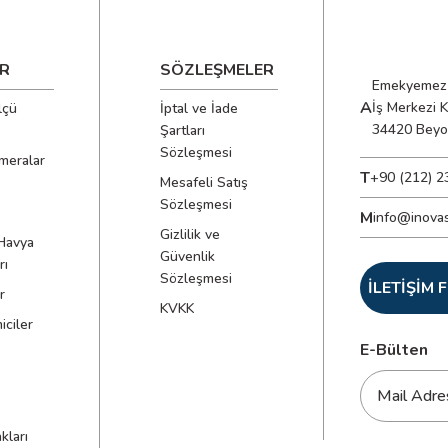
R
SÖZLEŞMELER
Emekyemez 
A
İş Merkezi 
lçü
İptal ve İade
34420 Beyo
Şartları
Sözleşmesi
meralar
T
+90 (212) 2
Mesafeli Satış
Sözleşmesi
M
info@inova
Gizlilik ve
Havya
Güvenlik
rı
Sözleşmesi
İLETİŞİM
r
KVKK
ciler
E-Bülten
kları