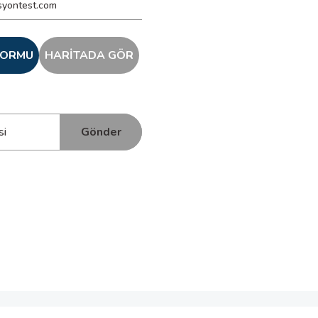
syontest.com
 FORMU
HARİTADA GÖR
Gönder