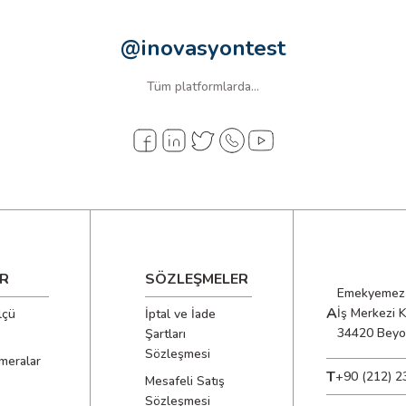
@inovasyontest
Tüm platformlarda...
R
SÖZLEŞMELER
Emekyemez 
A
İş Merkezi 
lçü
İptal ve İade
34420 Beyo
Şartları
Sözleşmesi
meralar
T
+90 (212) 2
Mesafeli Satış
Sözleşmesi