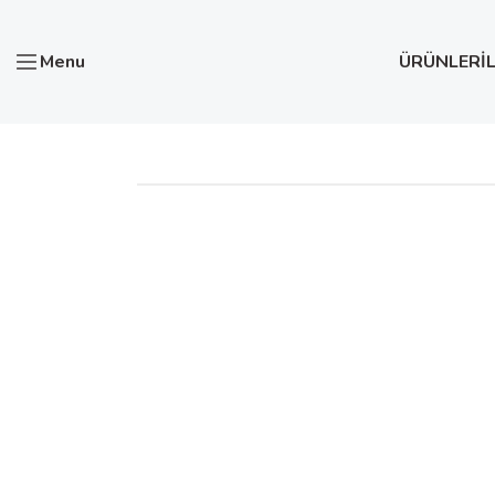
Menu
ÜRÜNLER
İ
Anasayfa
Test ve Ölçü Aletleri
UNI-T UT362H Pervane K