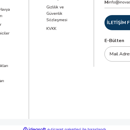
M
info@inova
Gizlilik ve
Havya
Güvenlik
rı
Sözleşmesi
İLETİŞİM
r
KVKK
ciler
E-Bülten
kları
arı
ile
ideasoft
e-