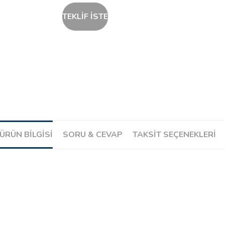
TEKLİF İSTE
ÜRÜN BILGISI
SORU & CEVAP
TAKSIT SEÇENEKLERI
Ürün hakkında henüz soru sorulmamış.