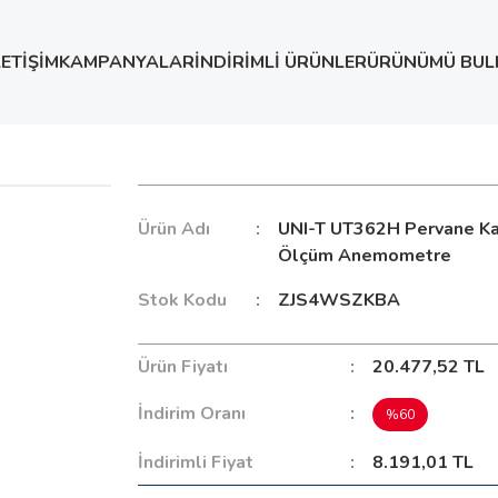
LETİŞİM
KAMPANYALAR
İNDİRİMLİ ÜRÜNLER
ÜRÜNÜMÜ BUL
anal İçi Ölçüm Anemometre
Ürün Adı
UNI-T UT362H Pervane Kan
Ölçüm Anemometre
Stok Kodu
ZJS4WSZKBA
Ürün Fiyatı
20.477,52 TL
İndirim Oranı
%60
İndirimli Fiyat
8.191,01 TL