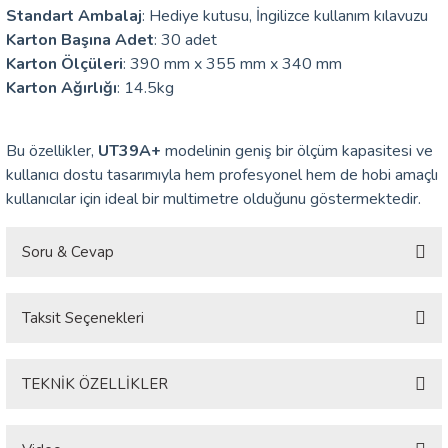
Standart Ambalaj
: Hediye kutusu, İngilizce kullanım kılavuzu
Karton Başına Adet
: 30 adet
ÇERLER
Karton Ölçüleri
: 390 mm x 355 mm x 340 mm
Karton Ağırlığı
: 14.5kg
A BİLİR SCOPMETER
Bu özellikler,
UT39A+
modelinin geniş bir ölçüm kapasitesi ve
EST CIHAZI
kullanıcı dostu tasarımıyla hem profesyonel hem de hobi amaçlı
kullanıcılar için ideal bir multimetre olduğunu göstermektedir.
NERÖTÖRLERİ
Soru & Cevap
 ÖLÇÜM CİHAZI
ÖLÇÜM CİHAZLARI
Taksit Seçenekleri
Ürün hakkında henüz soru sorulmamış.
NLIĞI ÖLÇER
Soru Sor
TEKNİK ÖZELLİKLER
T ÖLÇÜM CİHAZI
Özellik
Ölçüm Aralığı
DC Voltaj (V)
400mV / 4V / 40V / 