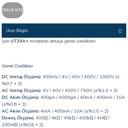
İLİK, AKIM TEST CİHAZILARI
TEKLİF İSTE
Tesisat Test Cihazları
ARI
Ürün Bilgisi
 Cihazları
RI
İşte
UT39A+
modelinin detaylı genel özellikleri:
ndoskop Kameralar
ihazları
Genel Özellikler
DC Voltaj Ölçümü
: 400mV / 4V / 40V / 400V / 1000V (±
A İSTASYONU
%0.7 + 3)
AC Voltaj Ölçümü
: 4V / 40V / 400V / 750V (±%1.0 + 3)
rı
DC Akım Ölçümü
: 400μA / 4000μA / 40mA / 400mA / 10A
(±%0.8 + 3)
 Cihazları
AC Akım Ölçümü
: 4mA / 400mA / 10A (±%1.0 + 2)
Direnç Ölçümü
: 400Ω / 4kΩ / 40kΩ / 400kΩ / 4MΩ /
est Cihazları
200MΩ (±%0.8 + 2)