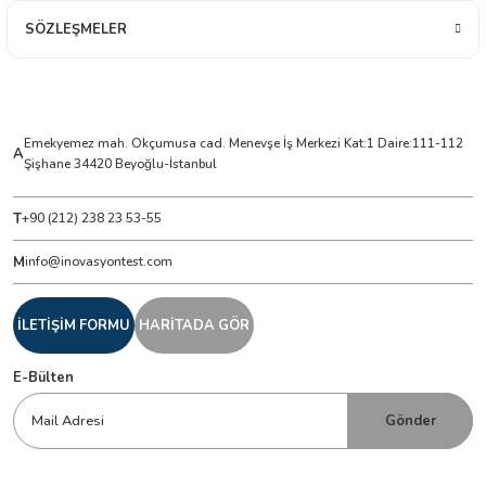
SÖZLEŞMELER
Emekyemez mah. Okçumusa cad. Menevşe İş Merkezi Kat:1 Daire:111-112
A
Şişhane 34420 Beyoğlu-İstanbul
T
+90 (212) 238 23 53-55
M
info@inovasyontest.com
İLETİŞİM FORMU
HARİTADA GÖR
E-Bülten
Gönder