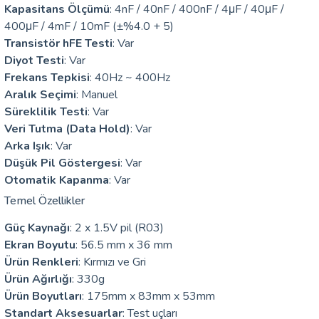
Kapasitans Ölçümü
: 4nF / 40nF / 400nF / 4μF / 40μF /
arı
400μF / 4mF / 10mF (±%4.0 + 5)
Transistör hFE Testi
: Var
it Cihazları
Diyot Testi
: Var
Frekans Tepkisi
: 40Hz ~ 400Hz
ler
Aralık Seçimi
: Manuel
Süreklilik Testi
: Var
ER
Veri Tutma (Data Hold)
: Var
Arka Işık
: Var
Düşük Pil Göstergesi
: Var
Otomatik Kapanma
: Var
R
Temel Özellikler
LÇERLER
Güç Kaynağı
: 2 x 1.5V pil (R03)
Ekran Boyutu
: 56.5 mm x 36 mm
Ürün Renkleri
: Kırmızı ve Gri
Ürün Ağırlığı
: 330g
Ürün Boyutları
: 175mm x 83mm x 53mm
Standart Aksesuarlar
: Test uçları