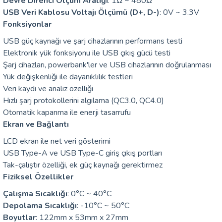
Devre Direnci Ölçüm Aralığı
: 1Ω ~ 480Ω
arı
USB Veri Kablosu Voltajı Ölçümü (D+, D-)
: 0V ~ 3.3V
Fonksiyonlar
it Cihazları
USB güç kaynağı ve şarj cihazlarının performans testi
Elektronik yük fonksiyonu ile USB çıkış gücü testi
ler
Şarj cihazları, powerbank'ler ve USB cihazlarının doğrulanması
Yük değişkenliği ile dayanıklılık testleri
ER
Veri kaydı ve analiz özelliği
Hızlı şarj protokollerini algılama (QC3.0, QC4.0)
Otomatik kapanma ile enerji tasarrufu
Ekran ve Bağlantı
R
LCD ekran ile net veri gösterimi
USB Type-A ve USB Type-C giriş çıkış portları
LÇERLER
Tak-çalıştır özelliği, ek güç kaynağı gerektirmez
Fiziksel Özellikler
Çalışma Sıcaklığı
: 0°C ~ 40°C
Depolama Sıcaklığı
: -10°C ~ 50°C
Boyutlar
: 122mm x 53mm x 27mm