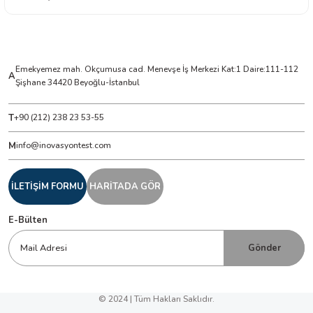
Paketleme ve Nakliye Bilgileri
Standart Kutu İçeriği
60 adet cihaz
Kutu Boyutları
320mm x 300mm x 
Kutu Ağırlığı
9kg
Kullanım Alanları
Emekyemez mah. Okçumusa cad. Menevşe İş Merkezi Kat:1 Daire:111-112
A
USB Şarj Cihazlarının Testi
Telefon, tablet ve diğer
Şişhane 34420 Beyoğlu-İstanbul
Powerbank ve Taşınabilir Batarya
Şarj ve deşarj perfor
Analizi
T
+90 (212) 238 23 53-55
Elektronik Laboratuvar Testleri
USB bağlantıları ve ka
M
Mühendislik ve Üretim Kontrolleri
info@inovasyontest.com
USB bağlantılı ürünlerin
İLETİŞİM FORMU
HARİTADA GÖR
E-Bülten
Gönder
© 2024 | Tüm Hakları Saklıdır.