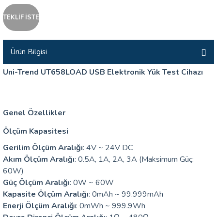
İLİK, AKIM TEST CİHAZILARI
TEKLİF İSTE
Tesisat Test Cihazları
ARI
Ürün Bilgisi
 Cihazları
RI
Uni-Trend UT658LOAD USB Elektronik Yük Test Cihazı
ndoskop Kameralar
ihazları
Genel Özellikler
A İSTASYONU
Ölçüm Kapasitesi
Gerilim Ölçüm Aralığı
: 4V ~ 24V DC
rı
Akım Ölçüm Aralığı
: 0.5A, 1A, 2A, 3A (Maksimum Güç:
60W)
 Cihazları
Güç Ölçüm Aralığı
: 0W ~ 60W
Kapasite Ölçüm Aralığı
: 0mAh ~ 99.999mAh
est Cihazları
Enerji Ölçüm Aralığı
: 0mWh ~ 999.9Wh