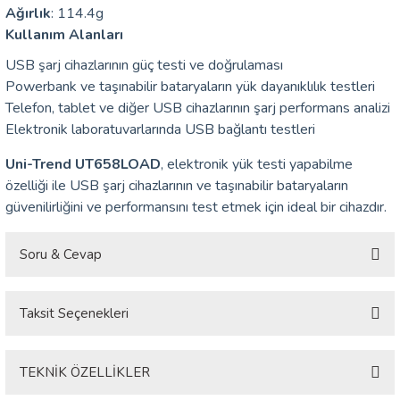
Ağırlık
: 114.4g
Kullanım Alanları
ÇERLER
USB şarj cihazlarının güç testi ve doğrulaması
Powerbank ve taşınabilir bataryaların yük dayanıklılık testleri
A BİLİR SCOPMETER
Telefon, tablet ve diğer USB cihazlarının şarj performans analizi
Elektronik laboratuvarlarında USB bağlantı testleri
EST CIHAZI
Uni-Trend UT658LOAD
, elektronik yük testi yapabilme
NERÖTÖRLERİ
özelliği ile USB şarj cihazlarının ve taşınabilir bataryaların
güvenilirliğini ve performansını test etmek için ideal bir cihazdır.
 ÖLÇÜM CİHAZI
Soru & Cevap
ÖLÇÜM CİHAZLARI
Taksit Seçenekleri
Ürün hakkında henüz soru sorulmamış.
NLIĞI ÖLÇER
T ÖLÇÜM CİHAZI
Soru Sor
TEKNİK ÖZELLİKLER