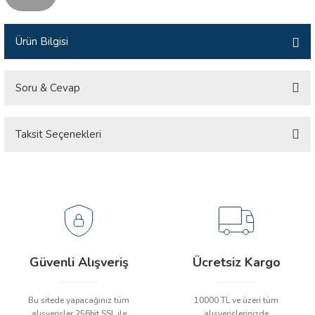
İLİK, AKIM TEST CİHAZILARI
Ürün Bilgisi
Tesisat Test Cihazları
ARI
 Cihazları
RI
Soru & Cevap
ndoskop Kameralar
Taksit Seçenekleri
Ürün hakkında henüz soru sorulmamış.
ihazları
Soru Sor
A İSTASYONU
rı
 Cihazları
Güvenli Alışveriş
Ücretsiz Kargo
est Cihazları
Bu sitede yapacağınız tüm
10000 TL ve üzeri tüm
alışverişler 256bit SSL ile
alışverişlerinizde