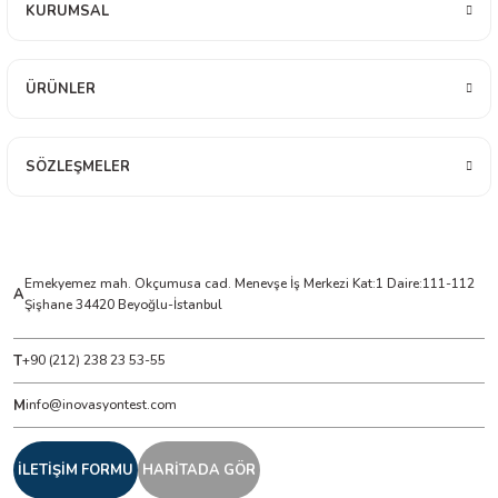
KURUMSAL
ÇERLER
ÜRÜNLER
A BİLİR SCOPMETER
SÖZLEŞMELER
EST CIHAZI
NERÖTÖRLERİ
 ÖLÇÜM CİHAZI
Emekyemez mah. Okçumusa cad. Menevşe İş Merkezi Kat:1 Daire:111-112
A
Şişhane 34420 Beyoğlu-İstanbul
ÖLÇÜM CİHAZLARI
T
+90 (212) 238 23 53-55
NLIĞI ÖLÇER
M
info@inovasyontest.com
T ÖLÇÜM CİHAZI
İLETİŞİM FORMU
HARİTADA GÖR