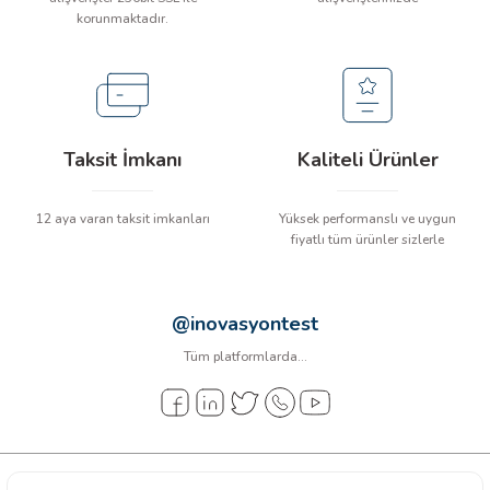
arı
korunmaktadır.
it Cihazları
ler
Taksit İmkanı
Kaliteli Ürünler
ER
12 aya varan taksit imkanları
Yüksek performanslı ve uygun
fiyatlı tüm ürünler sizlerle
R
@inovasyontest
LÇERLER
Tüm platformlarda...