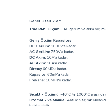
Genel Özellikler:
True RMS Ölçümü:
AC gerilim ve akım ölçüml
Geniş Ölçüm Kapasitesi:
DC Gerilim:
1000V'a kadar.
AC Gerilim:
750V'a kadar.
DC Akım:
10A'a kadar.
AC Akım:
10A'a kadar.
Direnç:
60MΩ'a kadar.
Kapasite:
60mF'a kadar.
Frekans:
10MHz'e kadar.
Sıcaklık Ölçümü:
-40°C ile 1000°C arasında sı
Otomatik ve Manuel Aralık Seçimi:
Kullanıc
belirleyebilir.