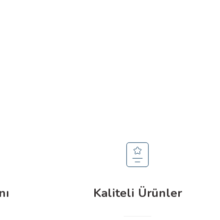
Boyut
İndir
242,84 KB
242,84 KB
nı
Kaliteli Ürünler