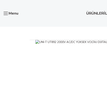
Menu
ÜRÜNLER
İ
Anasayfa
Test ve Ölçü Aletleri
UNI-T UT892 2000V AC/