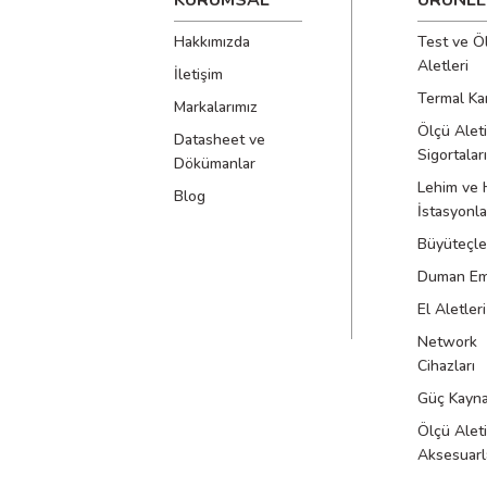
KURUMSAL
ÜRÜNLE
Bağlantı Arabirimi
Yok
Hakkımızda
Test ve Ö
Aletleri
İletişim
Bilgisayar Yazılım Desteği
Termal Ka
Yok
Markalarımız
Ölçü Aleti
Datasheet ve
Güvenlik Sertifikaları
Sigortaları
Dökümanlar
CE, UKCA
Lehim ve 
Blog
Çalışma Sıcaklığı
İstasyonla
Belirtilmemiş
Büyüteçle
Depolama Sıcaklığı
Duman Emi
Belirtilmemiş
El Aletleri
Çalışma Nemi
Network
Belirtilmemiş
Cihazları
Güç Kayna
Ürün Boyutları
Belirtilmemiş
Ölçü Aleti
Aksesuarl
Ürün Ağırlığı