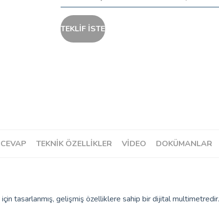
TEKLİF İSTE
 CEVAP
TEKNİK ÖZELLİKLER
VIDEO
DOKÜMANLAR
n tasarlanmış, gelişmiş özelliklere sahip bir dijital multimetredir