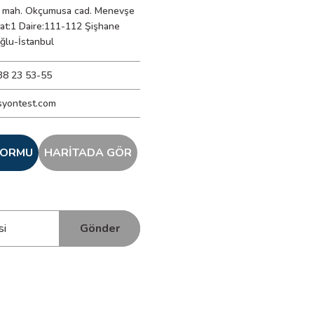
mah. Okçumusa cad. Menevşe
Kat:1 Daire:111-112 Şişhane
ğlu-İstanbul
38 23 53-55
syontest.com
 FORMU
HARİTADA GÖR
Gönder