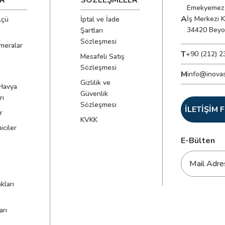
R
SÖZLEŞMELER
Emekyemez 
A
İş Merkezi 
lçü
İptal ve İade
34420 Beyo
Şartları
Sözleşmesi
meralar
T
+90 (212) 2
Mesafeli Satış
Sözleşmesi
M
info@inova
Gizlilik ve
Havya
Güvenlik
rı
Sözleşmesi
İLETİŞİM
r
KVKK
ciler
E-Bülten
kları
arı