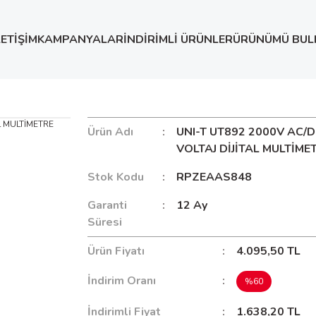
LETİŞİM
KAMPANYALAR
İNDİRİMLİ ÜRÜNLER
ÜRÜNÜMÜ BUL
DC YÜKSEK VOLTAJ DİJİTAL MULTİMETRE
Ürün Adı
UNI-T UT892 2000V AC/
VOLTAJ DİJİTAL MULTİME
Stok Kodu
RPZEAAS848
Garanti
12 Ay
Süresi
Ürün Fiyatı
4.095,50 TL
İndirim Oranı
%60
İndirimli Fiyat
1.638,20 TL