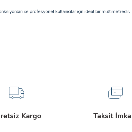
iyonları ile profesyonel kullanıcılar için ideal bir multimetredir.
Tarih
Ürün hakkında henüz soru sorulmamış.
03.01.2025
Soru Sor
03.01.2025
tma
retsiz Kargo
Taksit İmka