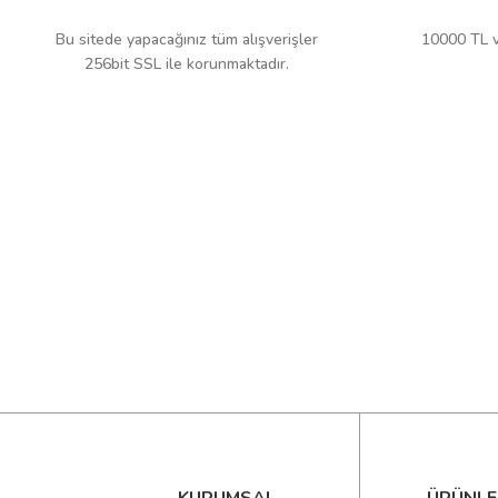
Var (Yaklaşık 15 dakika)
Bu sitede yapacağınız tüm alışverişler
10000 TL ve
Veri Tutma (Data Hold)
256bit SSL ile korunmaktadır.
Var
Görev Döngüsü Ölçümü
Var
Diyot Testi ve Süreklilik Testi
Var
NCV (Temassız Gerilim Algılama)
Var
LIVE Test (Canlı Hat Tespiti)
Var
Düşük Pil Uyarısı
≤2.5V
Güç Kaynağı
Belirtilmemiş