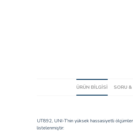
ÜRÜN BILGISI
SORU &
UT892, UNI-T'nin yüksek hassasiyetli ölçümler içi
listelenmiştir:​