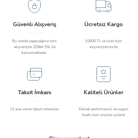
 ÖLÇER
NETD (Termal
hazırlanmış modellere de mobil termal kameralar kategorisinden ulaşabilirsiniz.
＜35mk @25℃
Ürün Kataloğu
Hassasiyet)
30/07/2025 tarihinde yanıtlandı.
 DEDEKTÖRÜ
Sıcaklık Ölçüm
Güvenli Alışveriş
Ücretsiz Kargo
Kullanım Kılavuzu
-20℃ ~ 600℃
Aralığı
RE
Soru Sor
Doğruluk
±2℃ veya %2
Bu sitede yapacağınız tüm
10000 TL ve üzeri tüm
Yazılım İndirme
alışverişler 256bit SSL ile
alışverişlerinizde
FOV (Görüş Açısı)
40°×30.2°
korunmaktadır.
TMETRE
Odaklama
Makro & Manuel
Lens Odak Uzaklığı
4.3mm
RE
Thermal Master Yüksek Hassasiyetli
IR Sensör
Taksit İmkanı
Kaliteli Ürünler
Sensör
IQ+ Algoritma
Sıcaklık sapma dengeleme
LAR
12 aya varan taksit imkanları
Yüksek performanslı ve uygun
fiyatlı tüm ürünler sizlerle
RazorX™
Ultra netlik algoritması
Zoom
15× Dijital Zoom