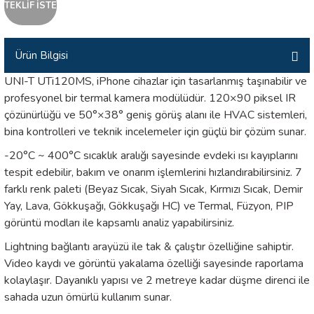
TEKLİF İSTE
İLİK, AKIM TEST CİHAZILARI
Tesisat Test Cihazları
ARI
Ürün Bilgisi
UNI-T UTi120MS, iPhone cihazlar için tasarlanmış taşınabilir ve
 Cihazları
RI
profesyonel bir termal kamera modülüdür. 120×90 piksel IR
çözünürlüğü ve 50°×38° geniş görüş alanı ile HVAC sistemleri,
ndoskop Kameralar
bina kontrolleri ve teknik incelemeler için güçlü bir çözüm sunar.
ihazları
-20°C ~ 400°C sıcaklık aralığı sayesinde evdeki ısı kayıplarını
tespit edebilir, bakım ve onarım işlemlerini hızlandırabilirsiniz. 7
farklı renk paleti (Beyaz Sıcak, Siyah Sıcak, Kırmızı Sıcak, Demir
A İSTASYONU
Yay, Lava, Gökkuşağı, Gökkuşağı HC) ve Termal, Füzyon, PIP
görüntü modları ile kapsamlı analiz yapabilirsiniz.
rı
Lightning bağlantı arayüzü ile tak & çalıştır özelliğine sahiptir.
 Cihazları
Video kaydı ve görüntü yakalama özelliği sayesinde raporlama
kolaylaşır. Dayanıklı yapısı ve 2 metreye kadar düşme direnci ile
est Cihazları
sahada uzun ömürlü kullanım sunar.