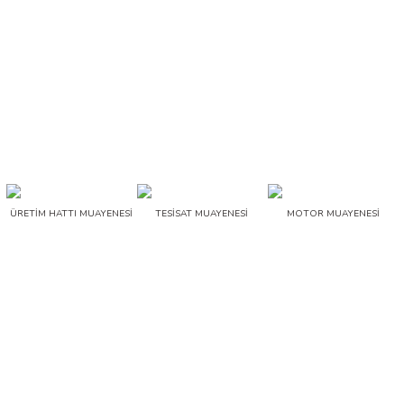
arı
it Cihazları
ler
ER
ÜRETİM HATTI MUAYENESİ
TESİSAT MUAYENESİ
MOTOR MUAYENESİ
R
LÇERLER