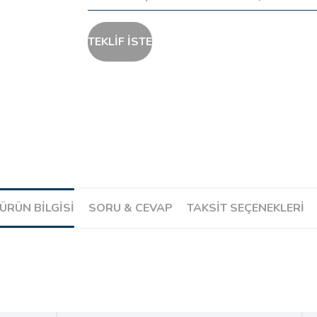
TEKLİF İSTE
ÜRÜN BILGISI
SORU & CEVAP
TAKSIT SEÇENEKLERI