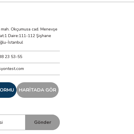
mah. Okçumusa cad. Menevşe
Kat:1 Daire:111-112 Şişhane
ğlu-İstanbul
38 23 53-55
syontest.com
 FORMU
HARİTADA GÖR
Gönder