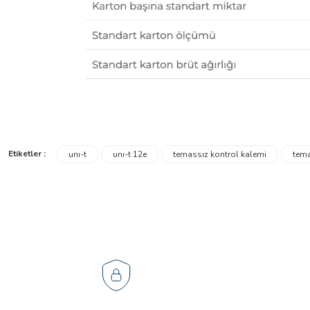
Etiketler :
unı-t
unı-t 12e
temassız kontrol kalemi
tema