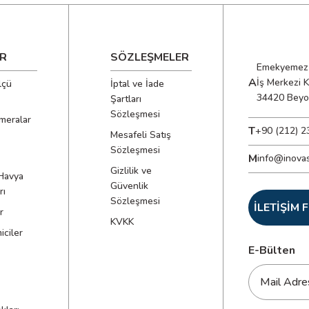
R
SÖZLEŞMELER
Emekyemez 
A
İş Merkezi 
lçü
İptal ve İade
34420 Beyo
Şartları
Sözleşmesi
meralar
T
+90 (212) 2
Mesafeli Satış
Sözleşmesi
M
info@inova
Gizlilik ve
Havya
Güvenlik
rı
Sözleşmesi
İLETİŞİM
r
KVKK
ciler
E-Bülten