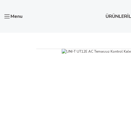
Menu
ÜRÜNLER
İ
Anasayfa
Test ve Ölçü Aletleri
Temassız Voltaj Dedektör