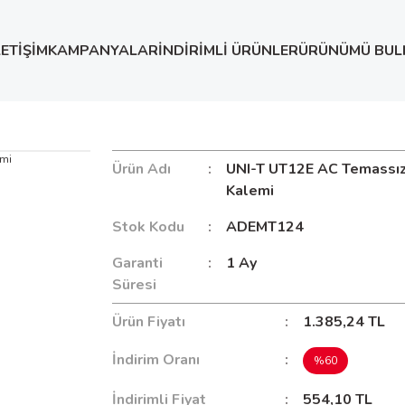
LETİŞİM
KAMPANYALAR
İNDİRİMLİ ÜRÜNLER
ÜRÜNÜMÜ BUL
leri
UNI-T UT12E AC Temassız Kontrol Kalemi
Ürün Adı
UNI-T UT12E AC Temassız
Kalemi
Stok Kodu
ADEMT124
Garanti
1 Ay
Süresi
Ürün Fiyatı
1.385,24 TL
İndirim Oranı
%60
İndirimli Fiyat
554,10 TL