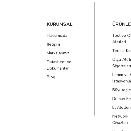
KURUMSAL
ÜRÜNLE
Hakkımızda
Test ve Ö
Aletleri
İletişim
Termal Ka
Markalarımız
Ölçü Aleti
Datasheet ve
Sigortaları
Dökümanlar
Lehim ve 
Blog
İstasyonla
Büyüteçle
Duman Emi
El Aletleri
Network
Cihazları