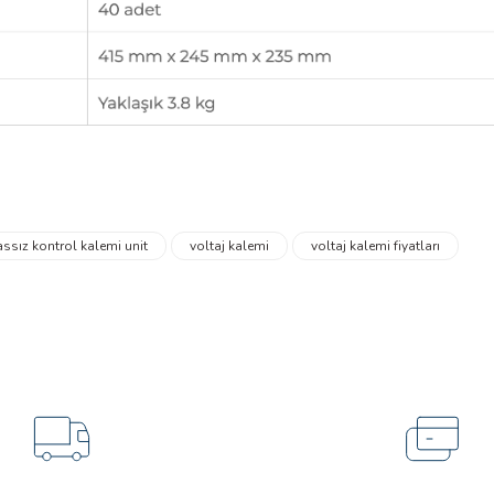
Ürün hakkında henüz soru sorulmamış.
Soru Sor
ssız kontrol kalemi unit
voltaj kalemi
voltaj kalemi fiyatları