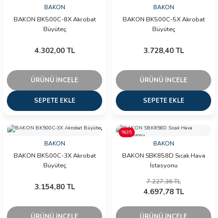
BAKON
BAKON
BAKON BK500C-8X Akrobat
BAKON BK500C-5X Akrobat
ÇERLER
Büyüteç
Büyüteç
4.302,00 TL
3.728,40 TL
A BİLİR SCOPMETER
EST CIHAZI
ÜRÜNÜ İNCELE
ÜRÜNÜ İNCELE
NERÖTÖRLERİ
SEPETE EKLE
SEPETE EKLE
 ÖLÇÜM CİHAZI
%35
BAKON
BAKON
ÖLÇÜM CİHAZLARI
BAKON BK500C-3X Akrobat
BAKON SBK858D Sıcak Hava
Büyüteç
İstasyonu
NLIĞI ÖLÇER
7.227,36 TL
3.154,80 TL
4.697,78 TL
T ÖLÇÜM CİHAZI
ÜRÜNÜ İNCELE
ÜRÜNÜ İNCELE