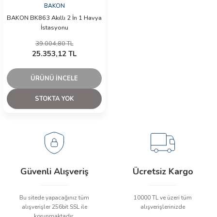
BAKON
BAKON BK863 Akıllı 2 İn 1 Havya
İstasyonu
39.004,80 TL
25.353,12 TL
ÜRÜNÜ İNCELE
STOKTA YOK
Güvenli Alışveriş
Ücretsiz Kargo
Bu sitede yapacağınız tüm
10000 TL ve üzeri tüm
alışverişler 256bit SSL ile
alışverişlerinizde
korunmaktadır.