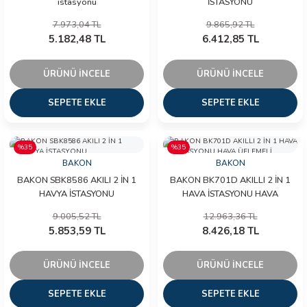
istasyonu
İSTASYONU
7.973,04 TL
9.865,92 TL
5.182,48 TL
6.412,85 TL
ÜRÜNÜ İNCELE
ÜRÜNÜ İNCELE
SEPETE EKLE
SEPETE EKLE
%35
%35
BAKON
BAKON
BAKON SBK8586 AKILI 2 İN 1
BAKON BK701D AKILLI 2 İN 1
HAVYA İSTASYONU
HAVA İSTASYONU HAVA
ÜFLEMELİ
9.005,52 TL
12.963,36 TL
5.853,59 TL
8.426,18 TL
ÜRÜNÜ İNCELE
ÜRÜNÜ İNCELE
SEPETE EKLE
SEPETE EKLE