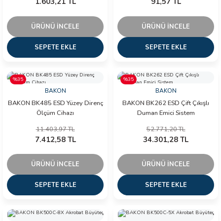
1.603,21 TL
91,57 TL
arı
ÜRÜNÜ İNCELE
ÜRÜNÜ İNCELE
it Cihazları
SEPETE EKLE
SEPETE EKLE
ler
%35
%35
ER
BAKON
BAKON
BAKON BK485 ESD Yüzey Direnç
BAKON BK262 ESD Çift Çıkışlı
Ölçüm Cihazı
Duman Emici Sistem
11.403,97 TL
52.771,20 TL
R
7.412,58 TL
34.301,28 TL
LÇERLER
ÜRÜNÜ İNCELE
ÜRÜNÜ İNCELE
SEPETE EKLE
SEPETE EKLE