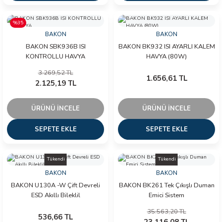
%35
BAKON
BAKON
BAKON SBK936B ISI
BAKON BK932 ISI AYARLI KALEM
KONTROLLU HAVYA
HAVYA (80W)
3.269,52 TL
1.656,61 TL
2.125,19 TL
ÜRÜNÜ İNCELE
ÜRÜNÜ İNCELE
SEPETE EKLE
SEPETE EKLE
Tükendi
Tükendi
BAKON
BAKON
BAKON U130A -W Çift Devreli
BAKON BK261 Tek Çıkışlı Duman
ESD Akıllı Bileklil
Emici Sistem
35.563,20 TL
536,66 TL