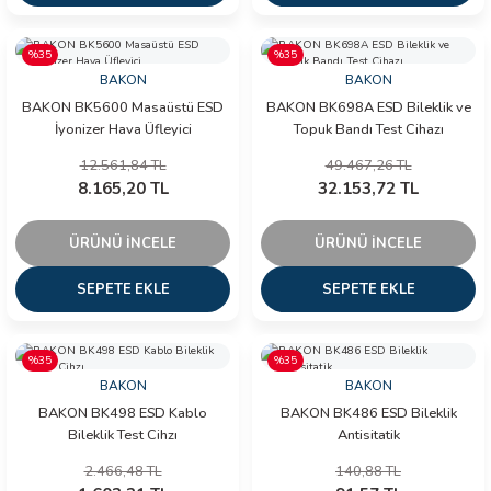
İLİK, AKIM TEST CİHAZILARI
%35
%35
Tesisat Test Cihazları
ARI
BAKON
BAKON
BAKON BK5600 Masaüstü ESD
BAKON BK698A ESD Bileklik ve
İyonizer Hava Üfleyici
Topuk Bandı Test Cihazı
 Cihazları
RI
12.561,84 TL
49.467,26 TL
8.165,20 TL
32.153,72 TL
ndoskop Kameralar
ihazları
ÜRÜNÜ İNCELE
ÜRÜNÜ İNCELE
SEPETE EKLE
SEPETE EKLE
A İSTASYONU
rı
%35
%35
BAKON
BAKON
 Cihazları
BAKON BK498 ESD Kablo
BAKON BK486 ESD Bileklik
Bileklik Test Cihzı
Antisitatik
est Cihazları
2.466,48 TL
140,88 TL