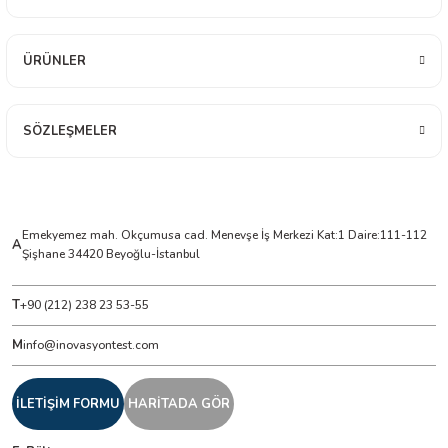
ÜRÜNLER
SÖZLEŞMELER
Emekyemez mah. Okçumusa cad. Menevşe İş Merkezi Kat:1 Daire:111-112
A
Şişhane 34420 Beyoğlu-İstanbul
T
+90 (212) 238 23 53-55
M
info@inovasyontest.com
İLETİŞİM FORMU
HARİTADA GÖR