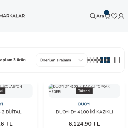
MARKALAR
Ara
oplam 3 ürün
di
Tükendi
YI
DUOYI
-2 DİJİTAL
DUOYI DY 4100 İKİ KAZIKLI
GERİ (2500
TOPRAK MEGERİ
26 TL
6.124,90 TL
T)