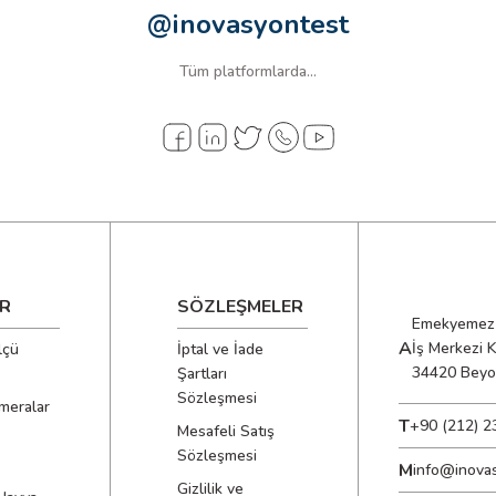
@inovasyontest
Tüm platformlarda...
R
SÖZLEŞMELER
Emekyemez 
A
İş Merkezi 
lçü
İptal ve İade
34420 Beyo
Şartları
Sözleşmesi
meralar
T
+90 (212) 2
Mesafeli Satış
Sözleşmesi
M
info@inova
Gizlilik ve