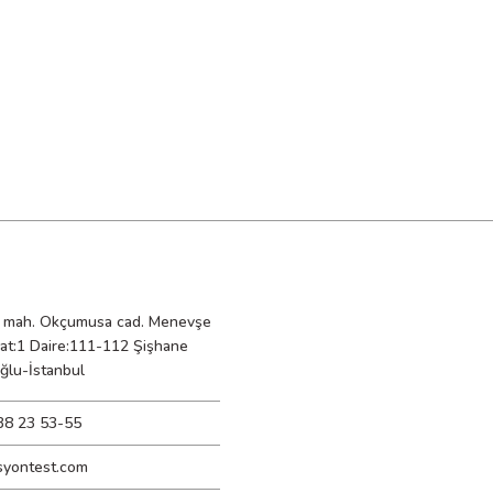
mah. Okçumusa cad. Menevşe
Kat:1 Daire:111-112 Şişhane
ğlu-İstanbul
38 23 53-55
syontest.com