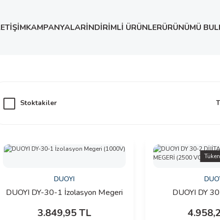
LETİŞİM
KAMPANYALAR
İNDİRİMLİ ÜRÜNLER
ÜRÜNÜMÜ BUL
Stoktakiler
T
Tüken
DUOYI
DUO
DUOYI DY-30-1 İzolasyon Megeri
DUOYI DY 30
(1000V)
İZOLASYON ME
3.849,95 TL
4.958,
VOL