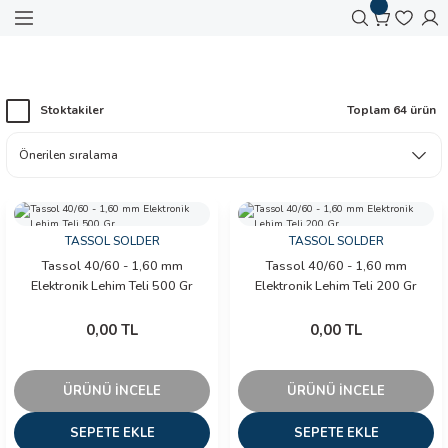
Geri Dön
Geri Dön
Geri Dön
Geri Dön
Geri Dön
Geri Dön
Geri Dön
Geri Dön
Geri Dön
Geri Dön
Anasayfa
TASSOL SOLDER
 Aletleri
ralar
 Cihazları
 Otomasyon
zemeleri
amir Ekipmanları
kipmanları
arı
Stoktakiler
Toplam 64 ürün
meralar
O TEST CİHAZLARI
AVYA
 KESİCİ
KLARI
KSESUARLARI
er
ameralar
AHI İZLEYİCİ
LAR
ameraları
zları
FLEME İSTASYONU
PENSESİ
TASSOL SOLDER
TASSOL SOLDER
Tassol 40/60 - 1,60 mm
Tassol 40/60 - 1,60 mm
Dedektörleri
mal Kameralar
ONTROL
ASI
Elektronik Lehim Teli 500 Gr
Elektronik Lehim Teli 200 Gr
ihazları
p Termal Kameralar
LARI
ER
0,00 TL
0,00 TL
l Kameralar
ÜRÜNÜ İNCELE
ÜRÜNÜ İNCELE
azları
SEPETE EKLE
SEPETE EKLE