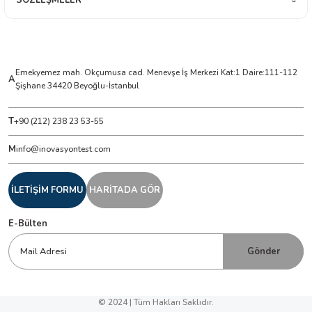
Emekyemez mah. Okçumusa cad. Menevşe İş Merkezi Kat:1 Daire:111-112
A
Şişhane 34420 Beyoğlu-İstanbul
T
+90 (212) 238 23 53-55
M
info@inovasyontest.com
İLETİŞİM FORMU
HARİTADA GÖR
E-Bülten
Gönder
© 2024 | Tüm Hakları Saklıdır.