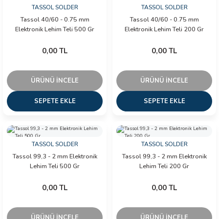
TASSOL SOLDER
TASSOL SOLDER
Tassol 40/60 - 0.75 mm
Tassol 40/60 - 0.75 mm
ÇERLER
Elektronik Lehim Teli 500 Gr
Elektronik Lehim Teli 200 Gr
0,00 TL
0,00 TL
A BİLİR SCOPMETER
EST CIHAZI
ÜRÜNÜ İNCELE
ÜRÜNÜ İNCELE
NERÖTÖRLERİ
SEPETE EKLE
SEPETE EKLE
 ÖLÇÜM CİHAZI
TASSOL SOLDER
TASSOL SOLDER
ÖLÇÜM CİHAZLARI
Tassol 99,3 - 2 mm Elektronik
Tassol 99,3 - 2 mm Elektronik
Lehim Teli 500 Gr
Lehim Teli 200 Gr
NLIĞI ÖLÇER
0,00 TL
0,00 TL
T ÖLÇÜM CİHAZI
ÜRÜNÜ İNCELE
ÜRÜNÜ İNCELE