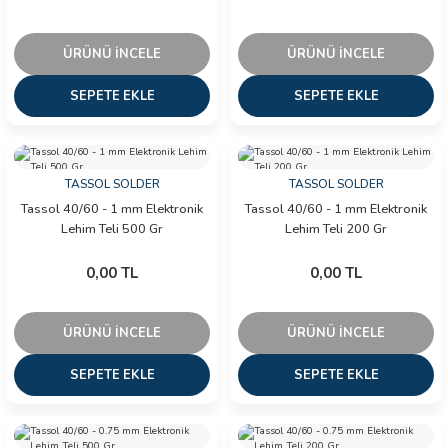
arı
ÜRÜNÜ İNCELE
ÜRÜNÜ İNCELE
it Cihazları
SEPETE EKLE
SEPETE EKLE
ler
ER
TASSOL SOLDER
TASSOL SOLDER
Tassol 40/60 - 1 mm Elektronik
Tassol 40/60 - 1 mm Elektronik
Lehim Teli 500 Gr
Lehim Teli 200 Gr
R
0,00 TL
0,00 TL
LÇERLER
ÜRÜNÜ İNCELE
ÜRÜNÜ İNCELE
SEPETE EKLE
SEPETE EKLE