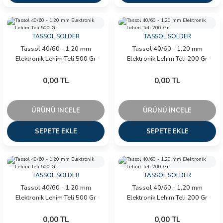
İLİK, AKIM TEST CİHAZILARI
Tesisat Test Cihazları
ARI
TASSOL SOLDER
TASSOL SOLDER
Tassol 40/60 - 1,20 mm
Tassol 40/60 - 1,20 mm
Elektronik Lehim Teli 500 Gr
Elektronik Lehim Teli 200 Gr
 Cihazları
RI
0,00 TL
0,00 TL
ndoskop Kameralar
ihazları
ÜRÜNÜ İNCELE
ÜRÜNÜ İNCELE
SEPETE EKLE
SEPETE EKLE
A İSTASYONU
rı
TASSOL SOLDER
TASSOL SOLDER
 Cihazları
Tassol 40/60 - 1,20 mm
Tassol 40/60 - 1,20 mm
Elektronik Lehim Teli 500 Gr
Elektronik Lehim Teli 200 Gr
est Cihazları
0,00 TL
0,00 TL