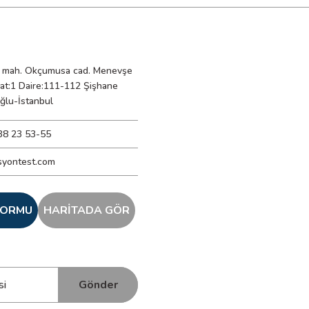
mah. Okçumusa cad. Menevşe
Kat:1 Daire:111-112 Şişhane
ğlu-İstanbul
38 23 53-55
syontest.com
 FORMU
HARİTADA GÖR
Gönder