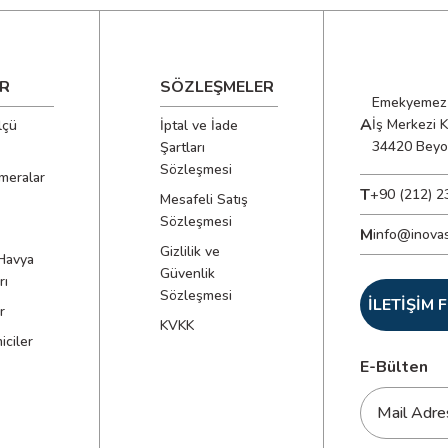
R
SÖZLEŞMELER
Emekyemez 
A
İş Merkezi 
lçü
İptal ve İade
34420 Beyo
Şartları
Sözleşmesi
meralar
T
+90 (212) 2
Mesafeli Satış
Sözleşmesi
M
info@inova
Gizlilik ve
Havya
Güvenlik
rı
Sözleşmesi
İLETİŞİM
r
KVKK
ciler
E-Bülten