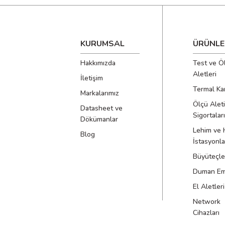
KURUMSAL
ÜRÜNLE
Hakkımızda
Test ve Ö
Aletleri
İletişim
Termal Ka
Markalarımız
Ölçü Aleti
Datasheet ve
Sigortaları
Dökümanlar
Lehim ve 
Blog
İstasyonla
Büyüteçle
Duman Emi
El Aletleri
Network
Cihazları