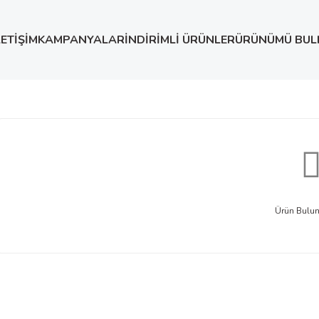
LETİŞİM
KAMPANYALAR
İNDİRİMLİ ÜRÜNLER
ÜRÜNÜMÜ BUL
Ürün Bulu