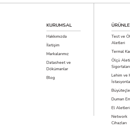
KURUMSAL
ÜRÜNLE
Hakkımızda
Test ve Ö
Aletleri
İletişim
Termal Ka
Markalarımız
Ölçü Aleti
Datasheet ve
Sigortaları
Dökümanlar
Lehim ve 
Blog
İstasyonla
Büyüteçle
Duman Emi
El Aletleri
Network
Cihazları