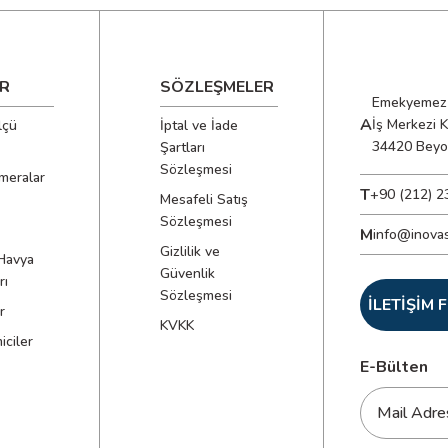
R
SÖZLEŞMELER
Emekyemez 
A
İş Merkezi 
lçü
İptal ve İade
34420 Beyo
Şartları
Sözleşmesi
meralar
T
+90 (212) 2
Mesafeli Satış
Sözleşmesi
M
info@inova
Gizlilik ve
Havya
Güvenlik
rı
Sözleşmesi
İLETİŞİM
r
KVKK
ciler
E-Bülten