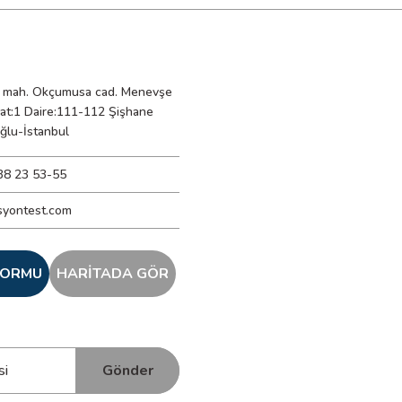
mah. Okçumusa cad. Menevşe
Kat:1 Daire:111-112 Şişhane
ğlu-İstanbul
38 23 53-55
syontest.com
 FORMU
HARİTADA GÖR
Gönder