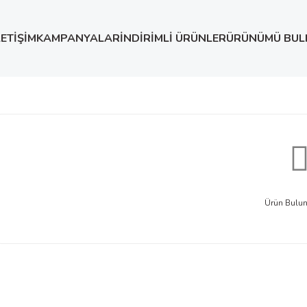
LETİŞİM
KAMPANYALAR
İNDİRİMLİ ÜRÜNLER
ÜRÜNÜMÜ BUL
Ürün Bulu