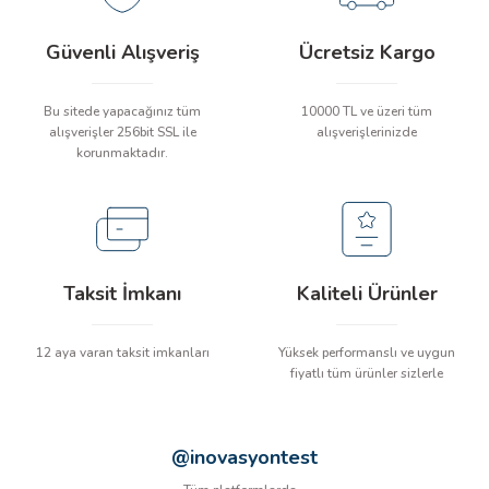
İLİK, AKIM TEST CİHAZILARI
Güvenli Alışveriş
Ücretsiz Kargo
Tesisat Test Cihazları
ARI
Bu sitede yapacağınız tüm
10000 TL ve üzeri tüm
alışverişler 256bit SSL ile
alışverişlerinizde
 Cihazları
RI
korunmaktadır.
ndoskop Kameralar
ihazları
Taksit İmkanı
Kaliteli Ürünler
A İSTASYONU
rı
12 aya varan taksit imkanları
Yüksek performanslı ve uygun
fiyatlı tüm ürünler sizlerle
 Cihazları
@inovasyontest
est Cihazları