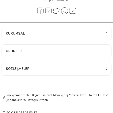
Tüm platformlarda...
arı
it Cihazları
ler
KURUMSAL
ER
ÜRÜNLER
R
SÖZLEŞMELER
LÇERLER
Emekyemez mah. Okçumusa cad. Menevşe İş Merkezi Kat:1 Daire:111-112
A
Şişhane 34420 Beyoğlu-İstanbul
T
+90 (212) 238 23 53-55