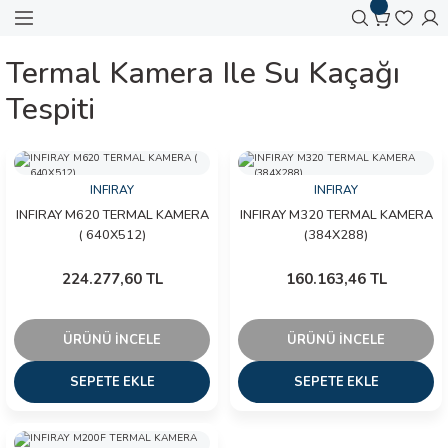
Geri Dön
Geri Dön
Geri Dön
Geri Dön
Geri Dön
Geri Dön
Geri Dön
Geri Dön
Geri Dön
Geri Dön
Termal Kamera Ile Su Kaçağı
 Aletleri
ralar
 Cihazları
 Otomasyon
zemeleri
amir Ekipmanları
kipmanları
arı
Tespiti
meralar
O TEST CİHAZLARI
AVYA
 KESİCİ
KLARI
KSESUARLARI
er
ameralar
AHI İZLEYİCİ
LAR
INFIRAY
INFIRAY
INFIRAY M620 TERMAL KAMERA
INFIRAY M320 TERMAL KAMERA
ameraları
zları
FLEME İSTASYONU
PENSESİ
( 640X512)
(384X288)
Dedektörleri
mal Kameralar
ONTROL
ASI
224.277,60 TL
160.163,46 TL
ihazları
p Termal Kameralar
LARI
ER
ÜRÜNÜ İNCELE
ÜRÜNÜ İNCELE
l Kameralar
SEPETE EKLE
SEPETE EKLE
azları