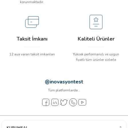
korunmaktadır.
arı
it Cihazları
ler
Taksit İmkanı
Kaliteli Ürünler
ER
12 aya varan taksit imkanları
Yüksek performanslı ve uygun
fiyatlı tüm ürünler sizlerle
R
@inovasyontest
LÇERLER
Tüm platformlarda...