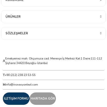
KURUMSAL
ÇERLER
ÜRÜNLER
A BİLİR SCOPMETER
SÖZLEŞMELER
EST CIHAZI
NERÖTÖRLERİ
Emekyemez mah. Okçumusa cad. Menevşe İş Merkezi Kat:1 Daire:111-112
A
 ÖLÇÜM CİHAZI
Şişhane 34420 Beyoğlu-İstanbul
ÖLÇÜM CİHAZLARI
T
+90 (212) 238 23 53-55
NLIĞI ÖLÇER
M
info@inovasyontest.com
T ÖLÇÜM CİHAZI
İLETİŞİM FORMU
HARİTADA GÖR