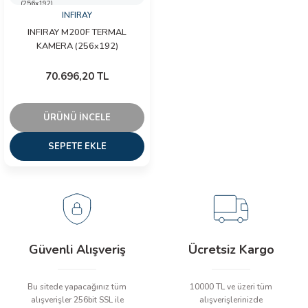
INFIRAY
İLİK, AKIM TEST CİHAZILARI
INFIRAY M200F TERMAL
KAMERA (256x192)
Tesisat Test Cihazları
ARI
70.696,20 TL
 Cihazları
RI
ndoskop Kameralar
ÜRÜNÜ İNCELE
SEPETE EKLE
ihazları
A İSTASYONU
rı
Güvenli Alışveriş
Ücretsiz Kargo
 Cihazları
est Cihazları
Bu sitede yapacağınız tüm
10000 TL ve üzeri tüm
alışverişler 256bit SSL ile
alışverişlerinizde