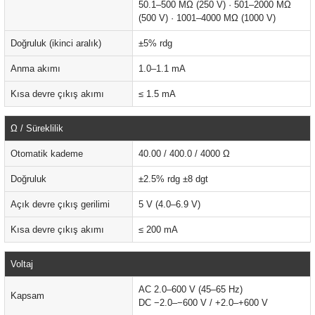
50.1–500 MΩ (250 V) · 501–2000 MΩ
(500 V) · 1001–4000 MΩ (1000 V)
ÇERLER
Doğruluk (ikinci aralık)
±5% rdg
Anma akımı
1.0–1.1 mA
A BİLİR SCOPMETER
Kısa devre çıkış akımı
≤ 1.5 mA
EST CIHAZI
Ω / Süreklilik
NERÖTÖRLERİ
Otomatik kademe
40.00 / 400.0 / 4000 Ω
 ÖLÇÜM CİHAZI
Doğruluk
±2.5% rdg ±8 dgt
Açık devre çıkış gerilimi
5 V (4.0–6.9 V)
ÖLÇÜM CİHAZLARI
Kısa devre çıkış akımı
≤ 200 mA
NLIĞI ÖLÇER
Voltaj
T ÖLÇÜM CİHAZI
AC 2.0–600 V (45–65 Hz)
Kapsam
DC −2.0–−600 V / +2.0–+600 V