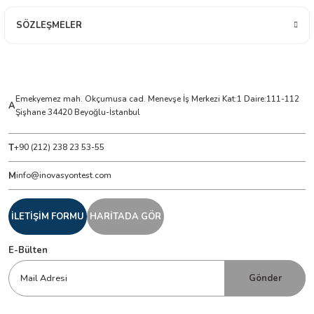
SÖZLEŞMELER
Emekyemez mah. Okçumusa cad. Menevşe İş Merkezi Kat:1 Daire:111-112
A
Şişhane 34420 Beyoğlu-İstanbul
T
+90 (212) 238 23 53-55
M
info@inovasyontest.com
İLETİŞİM FORMU
HARİTADA GÖR
E-Bülten
Gönder