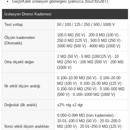
Geçti/Kaldı izolasyon göstergesi (yalnızca 3552/3552BT)
arı
İzolasyon Direnci Kademesi
it Cihazları
Test voltajı
50 / 100 / 125 / 250 / 500 / 1000 V
ler
100.0 MΩ (50 V) · 200.0 MΩ (100 V) ·
Ölçüm kademeleri
250.0 MΩ (125 V) · 500.0 MΩ (250 V) ·
(Otomatik)
2000 MΩ (500 V) · 4000 MΩ (1000 V)
ER
2 MΩ (50 V) · 5 MΩ (100/125 V) · 10
Orta ölçekli değer
MΩ (250 V) · 100 MΩ (500 V) · 200 MΩ
(1000 V)
R
0.100–10.00 MΩ (50 V) · 0.100–20.00
MΩ (100 V) · 0.100–25.00 MΩ (125 V) ·
İlk etkili ölçüm aralığı
0.100–50.0 MΩ (250 V) · 0.100–500 MΩ
LÇERLER
(500 V) · 0.100–1000 MΩ (1000 V)
Doğruluk (ilk aralık)
±2% rdg ±2 dgt
0.050–0.099 MΩ (tüm kademeler) ·
10.01–100.0 MΩ (50 V) · 20.01–200.0
İkinci etkili ölçüm aralıkları
MΩ (100 V) · 25.01–250.0 MΩ (125 V) ·