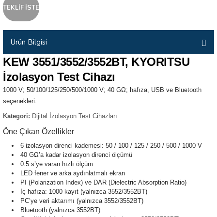
TEKLİF İSTE
İLİK, AKIM TEST CİHAZILARI
Tesisat Test Cihazları
ARI
Ürün Bilgisi
 Cihazları
RI
KEW 3551/3552/3552BT, KYORITSU
İzolasyon Test Cihazı
ndoskop Kameralar
1000 V; 50/100/125/250/500/1000 V; 40 GΩ; hafıza, USB ve Bluetooth
seçenekleri.
ihazları
Kategori:
Dijital İzolasyon Test Cihazları
A İSTASYONU
Öne Çıkan Özellikler
6 izolasyon direnci kademesi: 50 / 100 / 125 / 250 / 500 / 1000 V
rı
40 GΩ’a kadar izolasyon direnci ölçümü
0.5 s’ye varan hızlı ölçüm
LED fener ve arka aydınlatmalı ekran
 Cihazları
PI (Polarization Index) ve DAR (Dielectric Absorption Ratio)
İç hafıza: 1000 kayıt (yalnızca 3552/3552BT)
est Cihazları
PC’ye veri aktarımı (yalnızca 3552/3552BT)
Bluetooth (yalnızca 3552BT)