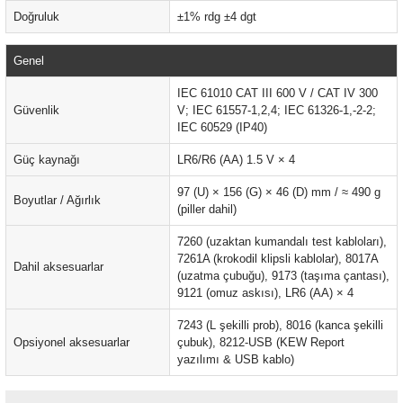
 ÖLÇER
Doğruluk
±1% rdg ±4 dgt
 DEDEKTÖRÜ
Genel
RE
IEC 61010 CAT III 600 V / CAT IV 300
Güvenlik
V; IEC 61557-1,2,4; IEC 61326-1,-2-2;
IEC 60529 (IP40)
Güç kaynağı
LR6/R6 (AA) 1.5 V × 4
TMETRE
97 (U) × 156 (G) × 46 (D) mm / ≈ 490 g
Boyutlar / Ağırlık
(piller dahil)
RE
7260 (uzaktan kumandalı test kabloları),
7261A (krokodil klipsli kablolar), 8017A
Dahil aksesuarlar
(uzatma çubuğu), 9173 (taşıma çantası),
9121 (omuz askısı), LR6 (AA) × 4
LAR
7243 (L şekilli prob), 8016 (kanca şekilli
Opsiyonel aksesuarlar
çubuk), 8212-USB (KEW Report
yazılımı & USB kablo)