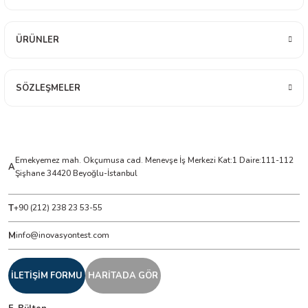
ÜRÜNLER
ÇERLER
A BİLİR SCOPMETER
SÖZLEŞMELER
EST CIHAZI
NERÖTÖRLERİ
Emekyemez mah. Okçumusa cad. Menevşe İş Merkezi Kat:1 Daire:111-112
A
Şişhane 34420 Beyoğlu-İstanbul
 ÖLÇÜM CİHAZI
T
+90 (212) 238 23 53-55
ÖLÇÜM CİHAZLARI
M
info@inovasyontest.com
NLIĞI ÖLÇER
İLETİŞİM FORMU
HARİTADA GÖR
T ÖLÇÜM CİHAZI