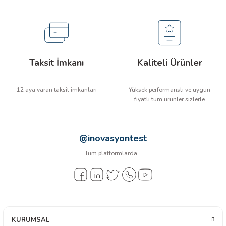
arı
it Cihazları
ler
Taksit İmkanı
Kaliteli Ürünler
ER
12 aya varan taksit imkanları
Yüksek performanslı ve uygun
fiyatlı tüm ürünler sizlerle
R
@inovasyontest
Tüm platformlarda...
LÇERLER
KURUMSAL