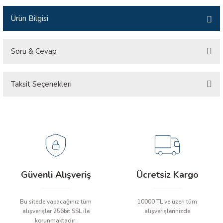
İLİK, AKIM TEST CİHAZILARI
Ürün Bilgisi
Tesisat Test Cihazları
ARI
Soru & Cevap
 Cihazları
RI
Taksit Seçenekleri
Ürün hakkında henüz soru sorulmamış.
ndoskop Kameralar
ihazları
Soru Sor
A İSTASYONU
rı
Güvenli Alışveriş
Ücretsiz Kargo
 Cihazları
Bu sitede yapacağınız tüm
10000 TL ve üzeri tüm
est Cihazları
alışverişler 256bit SSL ile
alışverişlerinizde
korunmaktadır.