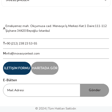
Emekyemez mah. Okçumusa cad. Menevşe İş Merkezi Kat:1 Daire:111-112
A
Şişhane 34420 Beyoğlu-İstanbul
T
+90 (212) 238 23 53-55
M
info@inovasyontest.com
İLETİŞİM FORMU
HARİTADA GÖR
E-Bülten
Gönder
© 2024 | Tüm Hakları Saklıdır.