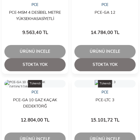
PCE
PCE
PCE-MSM 4 DESİBEL METRE
PCE-GA 12
ÇERLER
YÜKSEKHASASİYETLİ
9.563,40 TL
14.784,00 TL
A BİLİR SCOPMETER
EST CIHAZI
ÜRÜNÜ İNCELE
ÜRÜNÜ İNCELE
NERÖTÖRLERİ
STOKTA YOK
STOKTA YOK
 ÖLÇÜM CİHAZI
Tükendi
Tükendi
PCE
PCE
ÖLÇÜM CİHAZLARI
PCE-GA 10 GAZ KAÇAK
PCE-LTC 3
DEDEKTÖRĞ
NLIĞI ÖLÇER
12.804,00 TL
15.101,72 TL
T ÖLÇÜM CİHAZI
ÜRÜNÜ İNCELE
ÜRÜNÜ İNCELE