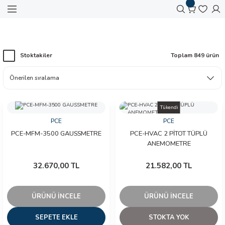
Geri Dön
Geri Dön
Geri Dön
Geri Dön
Geri Dön
Geri Dön
Geri Dön
Geri Dön
Geri Dön
Geri Dön
Anasayfa
PCE
 Aletleri
ralar
 Cihazları
 Otomasyon
zemeleri
amir Ekipmanları
kipmanları
arı
Stoktakiler
Toplam 849 ürün
meralar
O TEST CİHAZLARI
AVYA
 KESİCİ
KLARI
KSESUARLARI
er
ameralar
AHI İZLEYİCİ
LAR
Tükendi
ameraları
zları
FLEME İSTASYONU
PENSESİ
PCE
PCE
PCE-MFM-3500 GAUSSMETRE
PCE-HVAC 2 PİTOT TÜPLÜ
Dedektörleri
mal Kameralar
ONTROL
ASI
ANEMOMETRE
ihazları
p Termal Kameralar
LARI
ER
32.670,00 TL
21.582,00 TL
l Kameralar
ÜRÜNÜ İNCELE
ÜRÜNÜ İNCELE
azları
SEPETE EKLE
STOKTA YOK