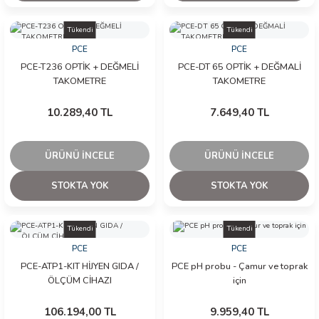
Tükendi
Tükendi
PCE
PCE
PCE-T236 OPTİK + DEĞMELİ
PCE-DT 65 OPTİK + DEĞMALİ
TAKOMETRE
TAKOMETRE
10.289,40 TL
7.649,40 TL
ÜRÜNÜ İNCELE
ÜRÜNÜ İNCELE
STOKTA YOK
STOKTA YOK
Tükendi
Tükendi
PCE
PCE
PCE-ATP1-KIT HİJYEN GIDA /
PCE pH probu - Çamur ve toprak
ÖLÇÜM CİHAZI
için
106.194,00 TL
9.959,40 TL