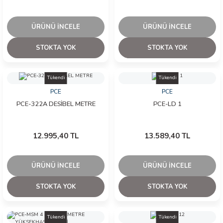
arı
ÜRÜNÜ İNCELE
ÜRÜNÜ İNCELE
it Cihazları
STOKTA YOK
STOKTA YOK
ler
Tükendi
Tükendi
ER
PCE
PCE
PCE-322A DESİBEL METRE
PCE-LD 1
R
12.995,40 TL
13.589,40 TL
LÇERLER
ÜRÜNÜ İNCELE
ÜRÜNÜ İNCELE
STOKTA YOK
STOKTA YOK
Tükendi
Tükendi