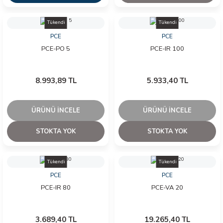
İLİK, AKIM TEST CİHAZILARI
Tükendi
Tükendi
Tesisat Test Cihazları
ARI
PCE
PCE
PCE-PO 5
PCE-IR 100
 Cihazları
RI
8.993,89 TL
5.933,40 TL
ndoskop Kameralar
ihazları
ÜRÜNÜ İNCELE
ÜRÜNÜ İNCELE
STOKTA YOK
STOKTA YOK
A İSTASYONU
rı
Tükendi
Tükendi
PCE
PCE
 Cihazları
PCE-IR 80
PCE-VA 20
est Cihazları
3.689,40 TL
19.265,40 TL