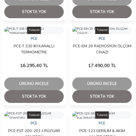
 ÖLÇER
STOKTA YOK
STOKTA YOK
 DEDEKTÖRÜ
RE
Tükendi
Tükendi
PCE
PCE
PCE-T 330 İKİ KANALLI
PCE-EM 29 RADYOSYON ÖLÇÜM
TERMOMETRE
CİHAZI
TMETRE
16.295,40 TL
17.490,00 TL
RE
ÜRÜNÜ İNCELE
ÜRÜNÜ İNCELE
STOKTA YOK
STOKTA YOK
LAR
Tükendi
Tükendi
PCE
PCE
PCE-FST-200-201-I RÜZGAR
PCE-123 GERİLİM & AKIM