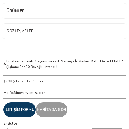
ÜRÜNLER
ÇERLER
A BİLİR SCOPMETER
SÖZLEŞMELER
EST CIHAZI
NERÖTÖRLERİ
Emekyemez mah. Okçumusa cad. Menevşe İş Merkezi Kat:1 Daire:111-112
A
Şişhane 34420 Beyoğlu-İstanbul
 ÖLÇÜM CİHAZI
T
+90 (212) 238 23 53-55
ÖLÇÜM CİHAZLARI
M
info@inovasyontest.com
NLIĞI ÖLÇER
İLETİŞİM FORMU
HARİTADA GÖR
T ÖLÇÜM CİHAZI
E-Bülten