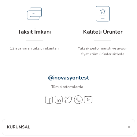
arı
it Cihazları
Taksit İmkanı
Kaliteli Ürünler
ler
12 aya varan taksit imkanları
Yüksek performanslı ve uygun
ER
fiyatlı tüm ürünler sizlerle
@inovasyontest
R
Tüm platformlarda...
LÇERLER
KURUMSAL