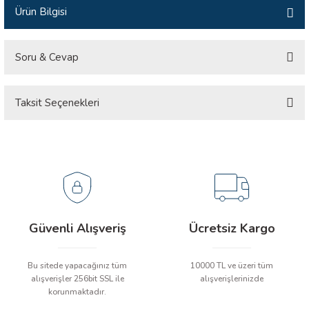
Ürün Bilgisi
İLİK, AKIM TEST CİHAZILARI
Tesisat Test Cihazları
ARI
Soru & Cevap
 Cihazları
RI
Taksit Seçenekleri
Ürün hakkında henüz soru sorulmamış.
ndoskop Kameralar
Soru Sor
ihazları
A İSTASYONU
rı
Güvenli Alışveriş
Ücretsiz Kargo
 Cihazları
Bu sitede yapacağınız tüm
10000 TL ve üzeri tüm
alışverişler 256bit SSL ile
alışverişlerinizde
est Cihazları
korunmaktadır.