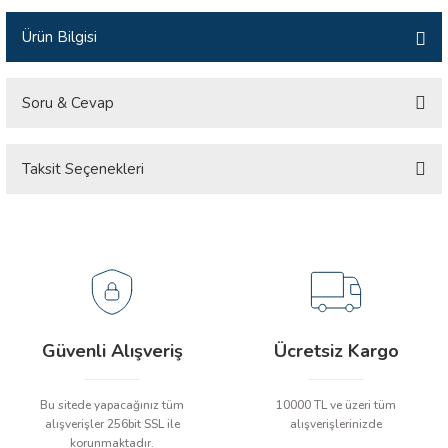
İLİK, AKIM TEST CİHAZILARI
Ürün Bilgisi
Tesisat Test Cihazları
ARI
Soru & Cevap
 Cihazları
RI
Taksit Seçenekleri
Ürün hakkında henüz soru sorulmamış.
ndoskop Kameralar
ihazları
Soru Sor
A İSTASYONU
rı
Güvenli Alışveriş
Ücretsiz Kargo
 Cihazları
Bu sitede yapacağınız tüm
10000 TL ve üzeri tüm
est Cihazları
alışverişler 256bit SSL ile
alışverişlerinizde
korunmaktadır.