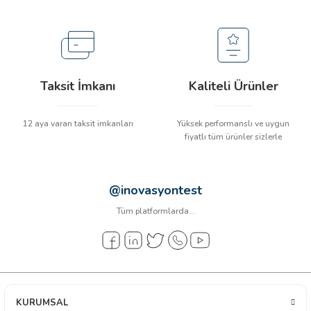
arı
it Cihazları
ler
Taksit İmkanı
Kaliteli Ürünler
ER
12 aya varan taksit imkanları
Yüksek performanslı ve uygun
fiyatlı tüm ürünler sizlerle
R
@inovasyontest
Tüm platformlarda...
LÇERLER
KURUMSAL