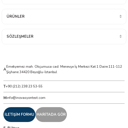
ÜRÜNLER
ÇERLER
A BİLİR SCOPMETER
SÖZLEŞMELER
EST CIHAZI
NERÖTÖRLERİ
Emekyemez mah. Okçumusa cad. Menevşe İş Merkezi Kat:1 Daire:111-112
A
Şişhane 34420 Beyoğlu-İstanbul
 ÖLÇÜM CİHAZI
T
+90 (212) 238 23 53-55
ÖLÇÜM CİHAZLARI
M
info@inovasyontest.com
NLIĞI ÖLÇER
İLETİŞİM FORMU
HARİTADA GÖR
T ÖLÇÜM CİHAZI