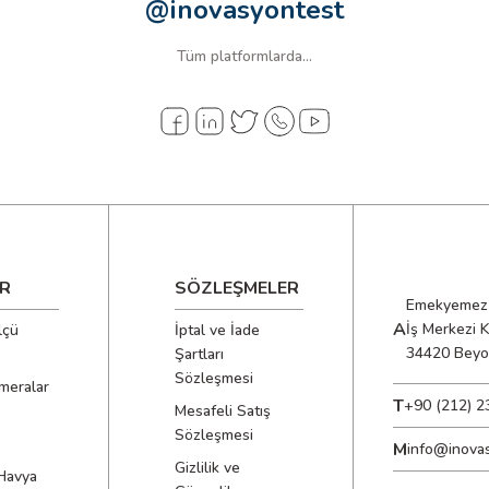
@inovasyontest
Tüm platformlarda...
R
SÖZLEŞMELER
Emekyemez 
A
İş Merkezi 
lçü
İptal ve İade
34420 Beyo
Şartları
Sözleşmesi
meralar
T
+90 (212) 2
Mesafeli Satış
Sözleşmesi
M
info@inova
Gizlilik ve
Havya