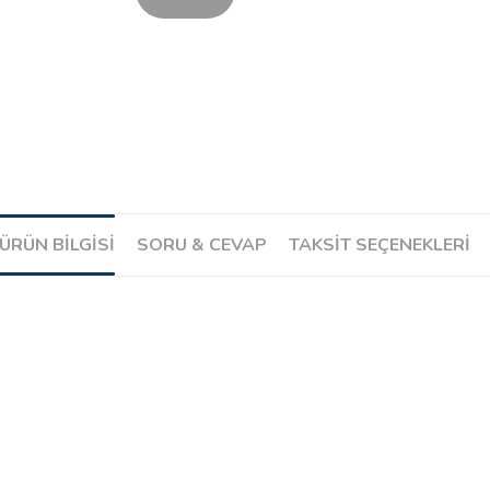
ÜRÜN BILGISI
SORU & CEVAP
TAKSIT SEÇENEKLERI
Ürün hakkında henüz soru sorulmamış.
Soru Sor