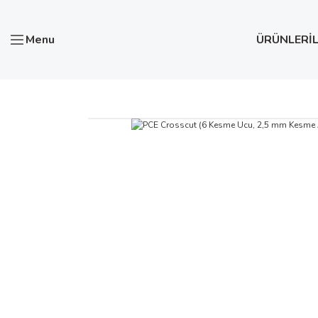
Menu
ÜRÜNLER
İ
Anasayfa
Test ve Ölçü Aletleri
PCE Crosscut (6 Kesme Uc