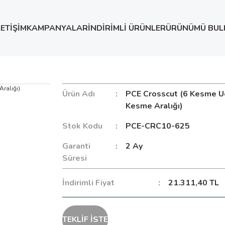
LETİŞİM
KAMPANYALAR
İNDİRİMLİ ÜRÜNLER
ÜRÜNÜMÜ BUL
u, 2,5 mm Kesme Aralığı)
Ürün Adı
PCE Crosscut (6 Kesme U
Kesme Aralığı)
Stok Kodu
PCE-CRC10-625
Garanti
2 Ay
Süresi
İndirimli Fiyat
21.311,40 TL
TEKLİF İSTE