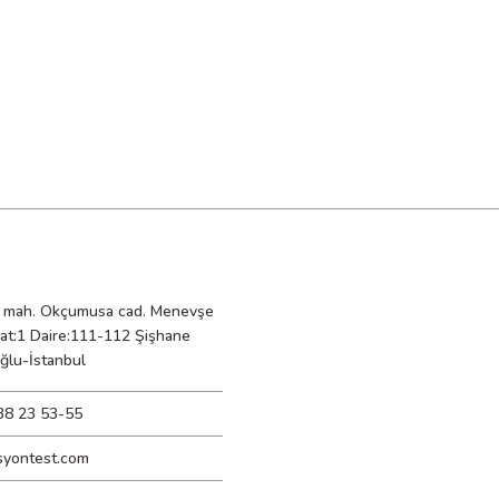
mah. Okçumusa cad. Menevşe
Kat:1 Daire:111-112 Şişhane
ğlu-İstanbul
38 23 53-55
syontest.com