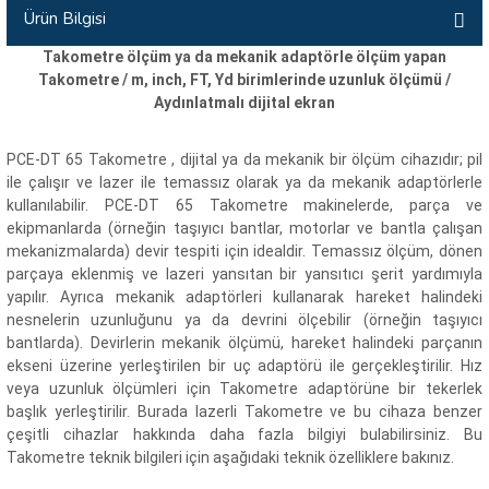
Ürün Bilgisi
İLİK, AKIM TEST CİHAZILARI
Takometre ölçüm ya da mekanik adaptörle ölçüm yapan
Tesisat Test Cihazları
ARI
Takometre / m, inch, FT, Yd birimlerinde uzunluk ölçümü /
Aydınlatmalı dijital ekran
 Cihazları
RI
PCE-DT 65 Takometre , dijital ya da mekanik bir ölçüm cihazıdır; pil
ile çalışır ve lazer ile temassız olarak ya da mekanik adaptörlerle
ndoskop Kameralar
kullanılabilir. PCE-DT 65 Takometre makinelerde, parça ve
ekipmanlarda (örneğin taşıyıcı bantlar, motorlar ve bantla çalışan
ihazları
mekanizmalarda) devir tespiti için idealdir. Temassız ölçüm, dönen
parçaya eklenmiş ve lazeri yansıtan bir yansıtıcı şerit yardımıyla
A İSTASYONU
yapılır. Ayrıca mekanik adaptörleri kullanarak hareket halindeki
nesnelerin uzunluğunu ya da devrini ölçebilir (örneğin taşıyıcı
bantlarda). Devirlerin mekanik ölçümü, hareket halindeki parçanın
rı
ekseni üzerine yerleştirilen bir uç adaptörü ile gerçekleştirilir. Hız
veya uzunluk ölçümleri için Takometre adaptörüne bir tekerlek
 Cihazları
başlık yerleştirilir. Burada lazerli Takometre ve bu cihaza benzer
çeşitli cihazlar hakkında daha fazla bilgiyi bulabilirsiniz. Bu
est Cihazları
Takometre teknik bilgileri için aşağıdaki teknik özelliklere bakınız.