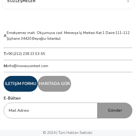
SÖZLEŞMELER
Emekyemez mah. Okçumusa cad. Menevşe İş Merkezi Kat:1 Daire:111-112
A
Şişhane 34420 Beyoğlu-İstanbul
T
+90 (212) 238 23 53-55
M
info@inovasyontest.com
İLETİŞİM FORMU
HARİTADA GÖR
E-Bülten
Gönder
© 2024 | Tüm Hakları Saklıdır.