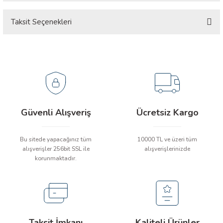
Taksit Seçenekleri
Ürün hakkında henüz soru sorulmamış.
ÇERLER
Soru Sor
A BİLİR SCOPMETER
EST CIHAZI
NERÖTÖRLERİ
Güvenli Alışveriş
Ücretsiz Kargo
 ÖLÇÜM CİHAZI
Bu sitede yapacağınız tüm
10000 TL ve üzeri tüm
alışverişler 256bit SSL ile
alışverişlerinizde
ÖLÇÜM CİHAZLARI
korunmaktadır.
NLIĞI ÖLÇER
T ÖLÇÜM CİHAZI
Taksit İmkanı
Kaliteli Ürünler