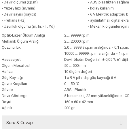
- Devir ölçümü (r.p.m)
- ABS plastikten sağla
arı
- Yüzey hızı (m/min)
- kolay kullanım
- Devir sayısı (sayıcı)
- 6 V Elektrik adaptörü b
it Cihazları
- Frekans (Hz)
- aydınlatmalı dijital ekr
- Uzunluk ölçümü (m, In, FT, Yd)
- Mekanik ölçümler için 
ler
Optik-Lazer Ölçüm Aralığı
2 ... 99999 r.p.m.
Mekanik Ölçüm Aralığı
2 ... 20000 r.p.m.
ER
Çözünürlük
2,0 ... 9999,9 r.p.m aralığında = 0,1 r.p.m.
10000 ... 99999 r.p.m aralığında = 1 r.p.m
Hassasiyet
Devir ölçüm Değerinin ± 0,05 % ±1 dijit
Ölçüm Mesafesi
50 ... 500 mm
Hafıza
10 ölçüm değeri
R
Güç Kaynağı
1 x 9 V pil / dış güç kaynağı 6 V
Çevre Koşulları
0 ... 50 °C
LÇERLER
Gövde
ABS - Plastik
Devir Gösterge
5 basamaklı, 22 mm yüksekliğinde LC
Boyut
160 x 60 x 42 mm
Ağırlık
200 gr.
Soru & Cevap