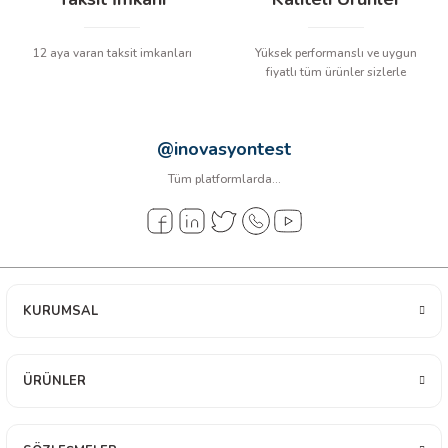
 ÖLÇER
 DEDEKTÖRÜ
12 aya varan taksit imkanları
Yüksek performanslı ve uygun
fiyatlı tüm ürünler sizlerle
RE
@inovasyontest
Tüm platformlarda...
TMETRE
RE
KURUMSAL
LAR
ÜRÜNLER