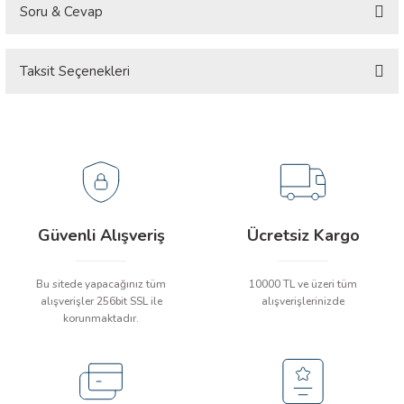
 ÖLÇER
Soru & Cevap
 DEDEKTÖRÜ
Taksit Seçenekleri
Ürün hakkında henüz soru sorulmamış.
RE
Soru Sor
TMETRE
RE
Güvenli Alışveriş
Ücretsiz Kargo
Bu sitede yapacağınız tüm
10000 TL ve üzeri tüm
alışverişler 256bit SSL ile
alışverişlerinizde
LAR
korunmaktadır.