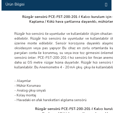
Ürün Bilgisi
İLİK, AKIM TEST CİHAZILARI
Rüzgâr sensörü PCE-FST-200-201-I Kalıcı kurulum için 
Tesisat Test Cihazları
ARI
Kaplama / Kötü hava şartlarına dayanıklı, mühürler 
 Cihazları
RI
Rüzgâr hızı sensörü ile uyumludur ve kullanılabilir ölçüm cihazla
edilebilir. Rüzgâr hızı sensörü ile uyumludur ve kullanılabilir 
ndoskop Kameralar
üzerine monte edilebilir. Sensör korozyona dayanıklı alaşımda
oksidasyon veya pas yapıyor Bu cihaz en zorlu ortamlarda kul
parçaları conta ile korunmuş, su veya ince toz girmesini önleme
ihazları
sensörü önler. PCE-FST-200-201-I hız sensörü bir fincan anemo
daha az 0.5 metre rüzgar hızına duyarlıdır. Rüzgâr hızı sensörü far
kullanılabilir. Bu Anemometre 4 - 20 mA çıkış çıkışı ile kullanılabili
A İSTASYONU
rı
- Alaşımlar
- Mühür Koruması
- Analog çıkışı sinyali
 Cihazları
- Kolay montaj
- Havadaki en ufak hareketleri algılama sensörü
est Cihazları
Rüzgâr sensörü PCE-FST-200-201-I Kalıcı kurul