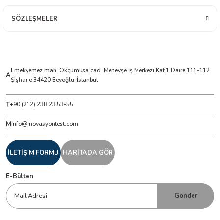
SÖZLEŞMELER
Emekyemez mah. Okçumusa cad. Menevşe İş Merkezi Kat:1 Daire:111-112
A
Şişhane 34420 Beyoğlu-İstanbul
T
+90 (212) 238 23 53-55
M
info@inovasyontest.com
İLETİŞİM FORMU
HARİTADA GÖR
E-Bülten
Gönder