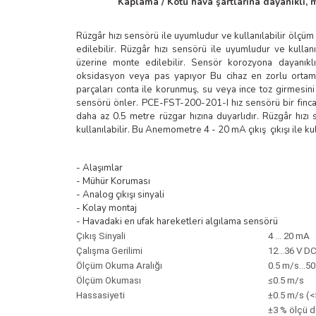
Kaplama / Kötü hava şartlarına dayanıklı, m
arı
Rüzgâr hızı sensörü ile uyumludur ve kullanılabilir ölçüm
it Cihazları
edilebilir. Rüzgâr hızı sensörü ile uyumludur ve kullanı
üzerine monte edilebilir. Sensör korozyona dayanıklı 
oksidasyon veya pas yapıyor Bu cihaz en zorlu ortaml
ler
parçaları conta ile korunmuş, su veya ince toz girmesin
sensörü önler. PCE-FST-200-201-I hız sensörü bir finc
ER
daha az 0.5 metre rüzgar hızına duyarlıdır. Rüzgâr hızı se
kullanılabilir. Bu Anemometre 4 - 20 mA çıkış çıkışı ile kull
- Alaşımlar
- Mühür Koruması
R
- Analog çıkışı sinyali
- Kolay montaj
LÇERLER
- Havadaki en ufak hareketleri algılama sensörü
Çıkış Sinyali
4 … 20 mA
Çalışma Gerilimi
12…36 V D
Ölçüm Okuma Aralığı
0.5 m/s…50
Ölçüm Okuması
≤0.5 m/s
Hassasiyeti
±0.5 m/s (<
±3 % ölçü d