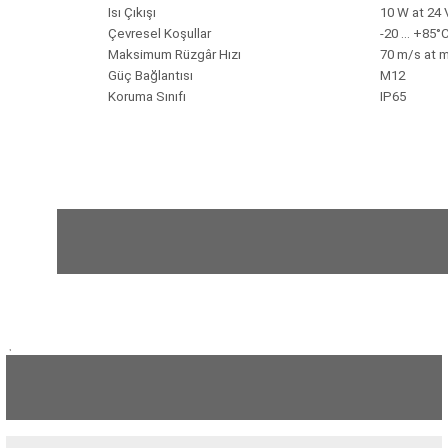
Isı Çıkışı
10 W at 24
Çevresel Koşullar
-20 … +85°C
Maksimum Rüzgâr Hızı
70 m/s at m
ÇERLER
Güç Bağlantısı
M12
Koruma Sınıfı
IP65
A BİLİR SCOPMETER
EST CIHAZI
NERÖTÖRLERİ
 ÖLÇÜM CİHAZI
ÖLÇÜM CİHAZLARI
,
NLIĞI ÖLÇER
T ÖLÇÜM CİHAZI