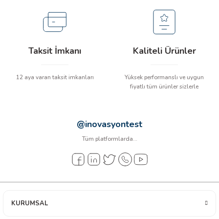
arı
it Cihazları
Taksit İmkanı
Kaliteli Ürünler
ler
12 aya varan taksit imkanları
Yüksek performanslı ve uygun
ER
fiyatlı tüm ürünler sizlerle
@inovasyontest
R
Tüm platformlarda...
LÇERLER
KURUMSAL