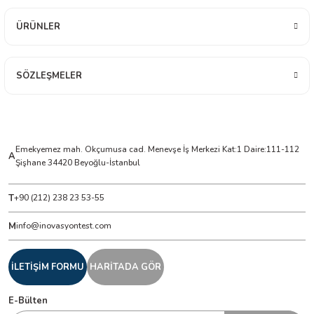
ÜRÜNLER
ÇERLER
A BİLİR SCOPMETER
SÖZLEŞMELER
EST CIHAZI
NERÖTÖRLERİ
Emekyemez mah. Okçumusa cad. Menevşe İş Merkezi Kat:1 Daire:111-112
A
Şişhane 34420 Beyoğlu-İstanbul
 ÖLÇÜM CİHAZI
T
+90 (212) 238 23 53-55
ÖLÇÜM CİHAZLARI
M
info@inovasyontest.com
NLIĞI ÖLÇER
İLETİŞİM FORMU
HARİTADA GÖR
T ÖLÇÜM CİHAZI
E-Bülten