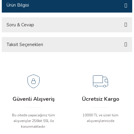
Ürün Bilgisi
İLİK, AKIM TEST CİHAZILARI
Tesisat Test Cihazları
ARI
Soru & Cevap
 Cihazları
RI
Taksit Seçenekleri
Ürün hakkında henüz soru sorulmamış.
ndoskop Kameralar
Soru Sor
ihazları
A İSTASYONU
rı
Güvenli Alışveriş
Ücretsiz Kargo
 Cihazları
Bu sitede yapacağınız tüm
10000 TL ve üzeri tüm
alışverişler 256bit SSL ile
alışverişlerinizde
est Cihazları
korunmaktadır.