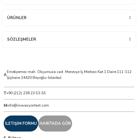
ÜRÜNLER
ÇERLER
A BİLİR SCOPMETER
SÖZLEŞMELER
EST CIHAZI
NERÖTÖRLERİ
Emekyemez mah. Okçumusa cad. Menevşe İş Merkezi Kat:1 Daire:111-112
A
Şişhane 34420 Beyoğlu-İstanbul
 ÖLÇÜM CİHAZI
T
+90 (212) 238 23 53-55
ÖLÇÜM CİHAZLARI
M
info@inovasyontest.com
NLIĞI ÖLÇER
İLETİŞİM FORMU
HARİTADA GÖR
T ÖLÇÜM CİHAZI