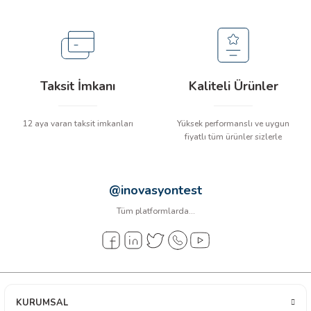
arı
it Cihazları
ler
Taksit İmkanı
Kaliteli Ürünler
ER
12 aya varan taksit imkanları
Yüksek performanslı ve uygun
fiyatlı tüm ürünler sizlerle
R
@inovasyontest
Tüm platformlarda...
LÇERLER
KURUMSAL