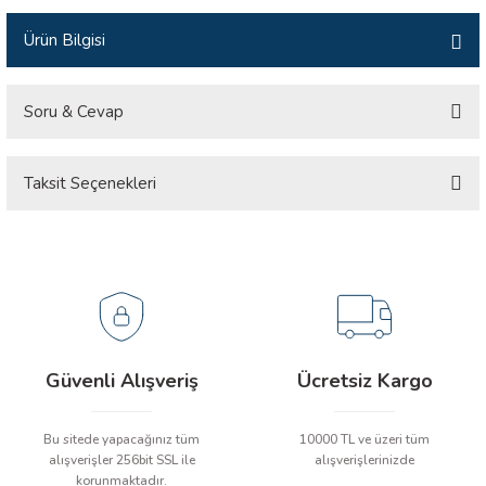
İLİK, AKIM TEST CİHAZILARI
Ürün Bilgisi
Tesisat Test Cihazları
ARI
Soru & Cevap
 Cihazları
RI
Taksit Seçenekleri
Ürün hakkında henüz soru sorulmamış.
ndoskop Kameralar
ihazları
Soru Sor
A İSTASYONU
rı
Güvenli Alışveriş
Ücretsiz Kargo
 Cihazları
Bu sitede yapacağınız tüm
10000 TL ve üzeri tüm
est Cihazları
alışverişler 256bit SSL ile
alışverişlerinizde
korunmaktadır.