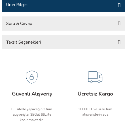
Ürün Bilgisi
İLİK, AKIM TEST CİHAZILARI
Tesisat Test Cihazları
ARI
Soru & Cevap
 Cihazları
RI
Taksit Seçenekleri
Ürün hakkında henüz soru sorulmamış.
ndoskop Kameralar
Soru Sor
ihazları
A İSTASYONU
rı
Güvenli Alışveriş
Ücretsiz Kargo
 Cihazları
Bu sitede yapacağınız tüm
10000 TL ve üzeri tüm
alışverişler 256bit SSL ile
alışverişlerinizde
est Cihazları
korunmaktadır.