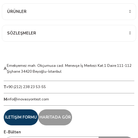
ÜRÜNLER
ÇERLER
A BİLİR SCOPMETER
SÖZLEŞMELER
EST CIHAZI
NERÖTÖRLERİ
Emekyemez mah. Okçumusa cad. Menevşe İş Merkezi Kat:1 Daire:111-112
A
Şişhane 34420 Beyoğlu-İstanbul
 ÖLÇÜM CİHAZI
T
+90 (212) 238 23 53-55
ÖLÇÜM CİHAZLARI
M
info@inovasyontest.com
NLIĞI ÖLÇER
İLETİŞİM FORMU
HARİTADA GÖR
T ÖLÇÜM CİHAZI
E-Bülten