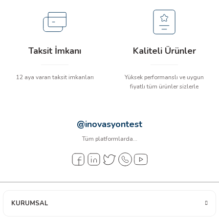
arı
it Cihazları
Taksit İmkanı
Kaliteli Ürünler
ler
12 aya varan taksit imkanları
Yüksek performanslı ve uygun
ER
fiyatlı tüm ürünler sizlerle
@inovasyontest
R
Tüm platformlarda...
LÇERLER
KURUMSAL