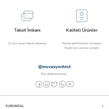
it Cihazları
ler
Taksit İmkanı
Kaliteli Ürünler
12 aya varan taksit imkanları
Yüksek performanslı ve uygun
fiyatlı tüm ürünler sizlerle
r (Titreşim Ölçerler)
@inovasyontest
Tüm platformlarda...
z Cihazları
KURUMSAL