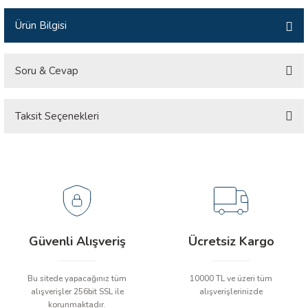
Tesisat Test Cihazları
Ürün Bilgisi
 Cihazları
ARI
Soru & Cevap
ndoskop Kameralar
RI
Taksit Seçenekleri
Ürün hakkında henüz soru sorulmamış.
ihazları
Soru Sor
rı
A İSTASYONU
 Cihazları
Güvenli Alışveriş
Ücretsiz Kargo
est Cihazları
Bu sitede yapacağınız tüm
10000 TL ve üzeri tüm
arı
alışverişler 256bit SSL ile
alışverişlerinizde
korunmaktadır.