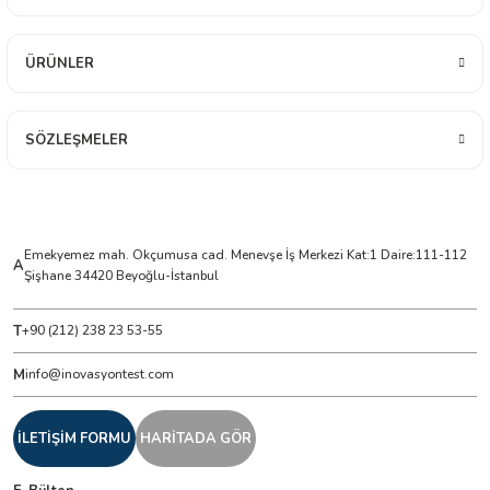
eri Kaydediciler)
ÜRÜNLER
 Cihazları
SÖZLEŞMELER
ler
rler
Emekyemez mah. Okçumusa cad. Menevşe İş Merkezi Kat:1 Daire:111-112
A
Şişhane 34420 Beyoğlu-İstanbul
Cihazları
T
+90 (212) 238 23 53-55
örleri
M
info@inovasyontest.com
İLETİŞİM FORMU
HARİTADA GÖR
lçüm Cihazları