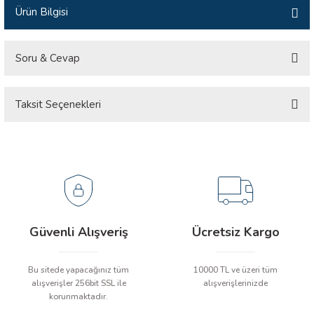
Ürün Bilgisi
İLİK, AKIM TEST CİHAZILARI
Tesisat Test Cihazları
ARI
Soru & Cevap
 Cihazları
RI
Taksit Seçenekleri
Ürün hakkında henüz soru sorulmamış.
ndoskop Kameralar
Soru Sor
ihazları
A İSTASYONU
rı
Güvenli Alışveriş
Ücretsiz Kargo
 Cihazları
Bu sitede yapacağınız tüm
10000 TL ve üzeri tüm
alışverişler 256bit SSL ile
alışverişlerinizde
est Cihazları
korunmaktadır.