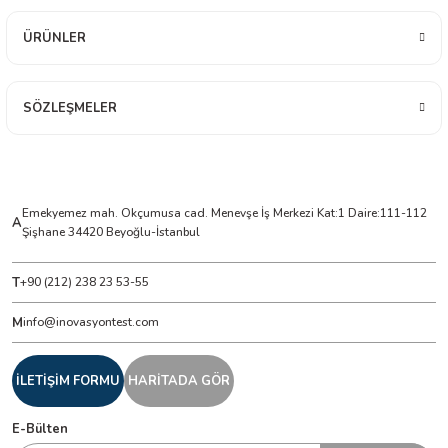
ÜRÜNLER
ÇERLER
A BİLİR SCOPMETER
SÖZLEŞMELER
EST CIHAZI
NERÖTÖRLERİ
Emekyemez mah. Okçumusa cad. Menevşe İş Merkezi Kat:1 Daire:111-112
A
Şişhane 34420 Beyoğlu-İstanbul
 ÖLÇÜM CİHAZI
T
+90 (212) 238 23 53-55
ÖLÇÜM CİHAZLARI
M
info@inovasyontest.com
NLIĞI ÖLÇER
İLETİŞİM FORMU
HARİTADA GÖR
T ÖLÇÜM CİHAZI
E-Bülten