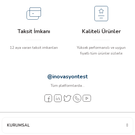
arı
it Cihazları
Taksit İmkanı
Kaliteli Ürünler
ler
12 aya varan taksit imkanları
Yüksek performanslı ve uygun
ER
fiyatlı tüm ürünler sizlerle
@inovasyontest
R
Tüm platformlarda...
LÇERLER
KURUMSAL